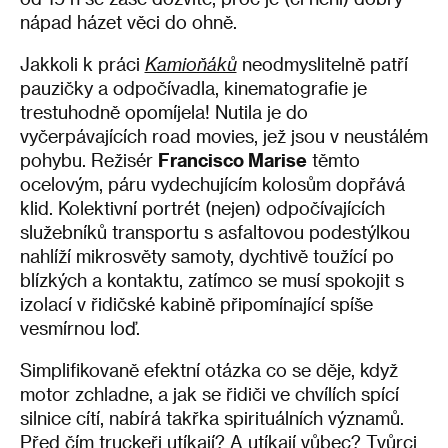
nápad házet věci do ohně.
Jakkoli k práci
Kamioňáků
neodmyslitelně patří
pauzičky a odpočívadla, kinematografie je
trestuhodně opomíjela! Nutila je do
vyčerpávajících road movies, jež jsou v neustálém
pohybu. Režisér
Francisco Marise
těmto
ocelovým, páru vydechujícím kolosům dopřává
klid. Kolektivní portrét (nejen) odpočívajících
služebníků transportu s asfaltovou podestýlkou
nahlíží mikrosvěty samoty, dychtivě toužící po
blízkých a kontaktu, zatímco se musí spokojit s
izolací v řidičské kabině připomínající spíše
vesmírnou loď.
Simplifikovaně efektní otázka co se děje, když
motor zchladne, a jak se řidiči ve chvílích spící
silnice cítí, nabírá takřka spirituálních významů.
Před čím truckeři utíkají? A utíkají vůbec? Tvůrci