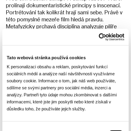
prolínají dokumentaristické principy s inscenací.
Portrétování tak kolikrát hrají sami sebe. Právě v
této pomyslné mezeře film hledá pravdu.
Metafyzicky prchavá disciplína analyzuje pilíře
rodinných vztahů vzdálených nespočet
křižovatek daleko.
Japonský titul
Spalovna
diváky vytáhne z
Tato webová stránka používá cookies
konejšivé melancholie domečků na kolech přímo
do pece. Scénář vychází ze stejnojmenné
K personalizaci obsahu a reklam, poskytování funkcí
povídky jedné z nejúspěšnějších japonských
sociálních médií a analýze naší návštěvnosti využíváme
spisovatelek současnosti Kaori Ekuni. Desetiletá
soubory cookie. Informace o tom, jak náš web používáte,
protagonistka to ve škole nemá jednoduché.
sdílíme se svými partnery pro sociální média, inzerci a
analýzy. Partneři tyto údaje mohou zkombinovat s dalšími
Od spolužáků každý den schytává šikanu, skoro
informacemi, které jste jim poskytli nebo které získali v
jediné potěšení nachází ve vhazování předmětů
důsledku toho, že používáte jejich služby.
do školní spalovny. Roztodivná drobnokresba
hlavní postavy nabere ještě silnější obrysy ve
chvíli, když protagonistku uhrane enigmatický
Výběr