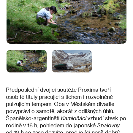
Předposlední dvojici soutěže Proxima tvoří
osobité tituly pracující s tichem i rozvolněně
pulzujícím tempem. Oba v Městském divadle
povypráví o samotě, akorát z odlišných úhlů.
Španělsko-argentinští
Kamioňáci
vzbudí stesk po
rodině v 16 h, pohledem do japonské
Spalovny
od 19 h se zase dozvíte, proč je (či není) dobrý