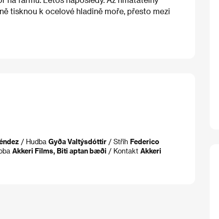
vně tisknou k ocelové hladině moře, přesto mezi
Méndez
/ Hudba
Gyða Valtýsdóttir
/ Střih
Federico
roba
Akkeri Films, Biti aptan bæði
/ Kontakt
Akkeri