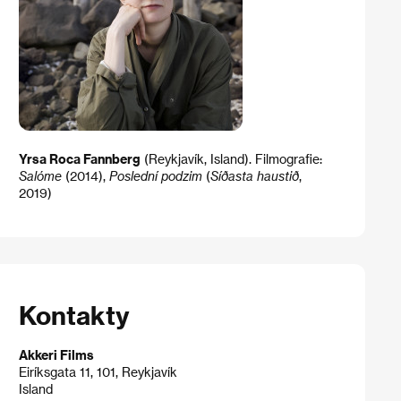
Yrsa Roca Fannberg
(Reykjavík, Island). Filmografie:
Salóme
(2014),
Poslední podzim
(
Síðasta haustið
,
2019)
Kontakty
Akkeri Films
Eiríksgata 11, 101, Reykjavík
Island