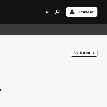
EN
Přihlásit
Archív filmů
ní