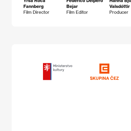
Yrsa Roca
Federico Delpero
Hanna Bjö
Fannberg
Bejar
Valsdóttir
Film Director
Film Editor
Producer