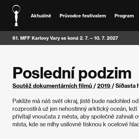
Aktuálně
Průvodce festivalem
Program
61. MFF Karlovy Vary se koná 2. 7. – 10. 7. 2027
Poslední podzim
Soutěž dokumentárních filmů
/
2019
/ Síðasta 
Pakliže má náš svět okraj, jistě bude nadohled od 
rozprostírá už jen nehostinný arktický oceán, lež
přivítají vnoučata z města, aby společně zahnali 
místa, kde se mlhy usilovně tisknou k ocelové hl