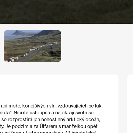
ni moře, konejšivých vln, vzdouvajících se luk,
dnota“. Nicota ustoupila a na okraji světa se
íž se rozprostírá jen nehostinný arktický oceán,
aty. Je podzim a za Úlfarem s manželkou opět
hor na farmu. Letos naposledy. Až hmatatelný