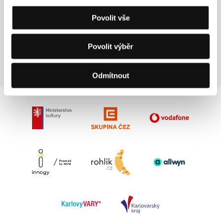
Sandra Hezinová, Petra Vočadlová a Natálie
Kozáková a dramaturg Vojtěch Kočárník.
Povolit vše
Máte-li jakékoli dotazy, kontaktujte nás emailem
na adrese
submissions@kviff.com
.
Povolit výběr
Odmítnout