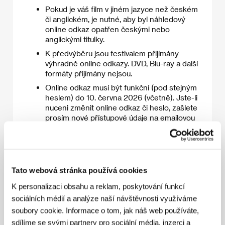
Pokud je váš film v jiném jazyce než českém
či anglickém, je nutné, aby byl náhledový
online odkaz opatřen českými nebo
anglickými titulky.
K předvýběru jsou festivalem přijímány
výhradně online odkazy. DVD, Blu-ray a další
formáty přijímány nejsou.
Online odkaz musí být funkční (pod stejným
heslem) do 10. června 2026 (včetně). Jste-li
nuceni změnit online odkaz či heslo, zašlete
prosím nové přístupové údaje na emailovou
adresu
submissions@kviff.com
.
Prosíme zřetelně označit, zdali zaslaný
online odkaz obsahuje hotovou verzi filmu,
nebo zdali jde o verzi pracovní („work-in-
Tato webová stránka používá cookies
progress“).
K personalizaci obsahu a reklam, poskytování funkcí
sociálních médií a analýze naší návštěvnosti využíváme
soubory cookie. Informace o tom, jak náš web používáte,
Přihlášený film musí splňovat
sdílíme se svými partnery pro sociální média, inzerci a