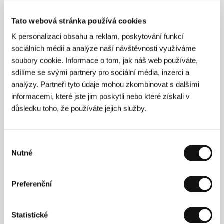
Karlovy Vary, Frankfurter Buchmesse, Světa knihy
a Moravské zemské knihovny v Brně za podpory
Tato webová stránka používá cookies
Nadace PPF.
K personalizaci obsahu a reklam, poskytování funkcí
sociálních médií a analýze naší návštěvnosti využíváme
soubory cookie. Informace o tom, jak náš web používáte,
Skončené programy Industry
sdílíme se svými partnery pro sociální média, inzerci a
Days z minulých let:
analýzy. Partneři tyto údaje mohou zkombinovat s dalšími
informacemi, které jste jim poskytli nebo které získali v
Works in Progress
důsledku toho, že používáte jejich služby.
Výběr 12 hraných a dokumentárních filmů v
různých fázích postprodukce ze zemí střední a
Výběr
východní Evropy, Balkánu, bývalého Sovětského
Nutné
svazu, Blízkého východu a severní Afriky.
souhlasu
Nejslibnější projekty vybrané mezinárodní
porotou získají balíček postprodukčních služeb.
Tyto projekty jsou často vybírány pro
Preferenční
nadcházející festivaly, jako je Sundance, Toronto,
Benátky, Rotterdam nebo Berlinale.
Statistické