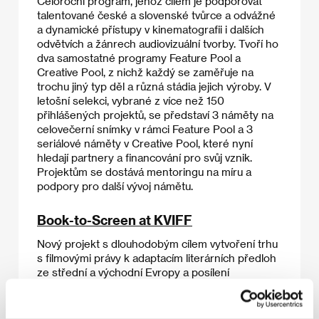
Celoroční program, jehož cílem je podporovat
talentované české a slovenské tvůrce a odvážné
a dynamické přístupy v kinematografii i dalších
odvětvích a žánrech audiovizuální tvorby. Tvoří ho
dva samostatné programy Feature Pool a
Creative Pool, z nichž každý se zaměřuje na
trochu jiný typ děl a různá stádia jejich výroby. V
letošní selekci, vybrané z více než 150
přihlášených projektů, se představí 3 náměty na
celovečerní snímky v rámci Feature Pool a 3
seriálové náměty v Creative Pool, které nyní
hledají partnery a financování pro svůj vznik.
Projektům se dostává mentoringu na míru a
podpory pro další vývoj námětu.
Book-to-Screen at KVIFF
Nový projekt s dlouhodobým cílem vytvoření trhu
s filmovými právy k adaptacím literárních předloh
ze střední a východní Evropy a posílení
spolupráce mezi filmovým a knižním průmyslem.
Book-to-Screen je pořádaný ve spolupráci Film
Industry Mezinárodního filmového festivalu