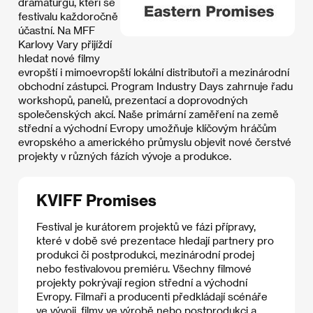
dramaturgů, kteří se
festivalu každoročně
účastní. Na MFF
Karlovy Vary přijíždí
hledat nové filmy
evropští i mimoevropští lokální distributoři a mezinárodní
obchodní zástupci. Program Industry Days zahrnuje řadu
workshopů, panelů, prezentací a doprovodných
společenských akcí. Naše primární zaměření na země
střední a východní Evropy umožňuje klíčovým hráčům
evropského a amerického průmyslu objevit nové čerstvé
projekty v různých fázích vývoje a produkce.
KVIFF Promises
Festival je kurátorem projektů ve fázi přípravy,
které v době své prezentace hledají partnery pro
produkci či postprodukci, mezinárodní prodej
nebo festivalovou premiéru. Všechny filmové
projekty pokrývají region střední a východní
Evropy. Filmaři a producenti předkládají scénáře
ve vývoji, filmy ve výrobě nebo postprodukci a