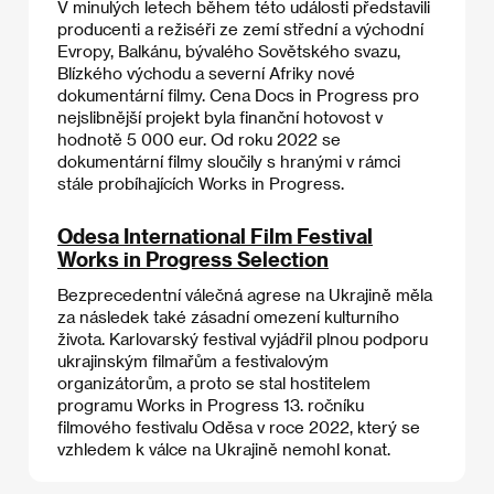
V minulých letech během této události představili
producenti a režiséři ze zemí střední a východní
Evropy, Balkánu, bývalého Sovětského svazu,
Blízkého východu a severní Afriky nové
dokumentární filmy. Cena Docs in Progress pro
nejslibnější projekt byla finanční hotovost v
hodnotě 5 000 eur. Od roku 2022 se
dokumentární filmy sloučily s hranými v rámci
stále probíhajících Works in Progress.
Odesa International Film Festival
Works in Progress Selection
Bezprecedentní válečná agrese na Ukrajině měla
za následek také zásadní omezení kulturního
života. Karlovarský festival vyjádřil plnou podporu
ukrajinským filmařům a festivalovým
organizátorům, a proto se stal hostitelem
programu Works in Progress 13. ročníku
filmového festivalu Oděsa v roce 2022, který se
vzhledem k válce na Ukrajině nemohl konat.