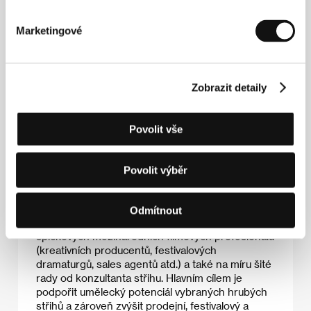
First Cut+ Works in Progress
First Cut+ je program vytvořený pro zvýšení
Marketingové
konkurenceschopnosti a prodejnosti
celovečerních filmů, které se dříve účastnily
programu First Cut Lab. Projekty jsou
prezentovány vybraným filmovým profesionálům
Zobrazit detaily
(sales agentům a distributorům, dramaturgům
festivalů atd.).
Povolit vše
First Cut Lab
First Cut Lab Karlovy Vary je program určený až
Povolit výběr
pro 2 hrané filmy ve fázi střihu. Vybrané týmy
producentů a režisérů promítají na soukromém
sezení svůj kompletní hrubý střih a získávají
Odmítnout
odbornou zpětnou vazbu ke svému střihu od tří
špičkových mezinárodních filmových profesionálů
(kreativních producentů, festivalových
dramaturgů, sales agentů atd.) a také na míru šité
rady od konzultanta střihu. Hlavním cílem je
podpořit umělecký potenciál vybraných hrubých
střihů a zároveň zvýšit prodejní, festivalový a