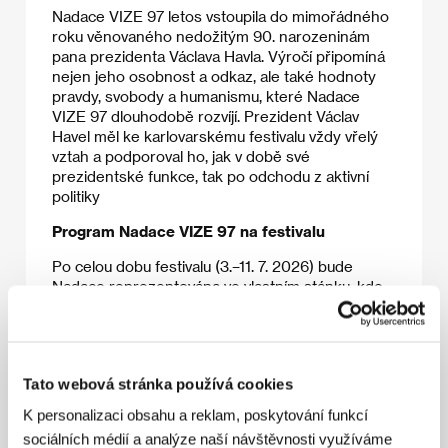
Nadace VIZE 97 letos vstoupila do mimořádného
roku věnovaného nedožitým 90. narozeninám
pana prezidenta Václava Havla. Výročí připomíná
nejen jeho osobnost a odkaz, ale také hodnoty
pravdy, svobody a humanismu, které Nadace
VIZE 97 dlouhodobě rozvíjí. Prezident Václav
Havel měl ke karlovarskému festivalu vždy vřelý
vztah a podporoval ho, jak v době své
prezidentské funkce, tak po odchodu z aktivní
politiky
Program Nadace VIZE 97 na festivalu
Po celou dobu festivalu (3.–11. 7. 2026) bude
Nadace reprezentována ve vlastním stánku, kde
se návštěvníci budou moci zapojit do diskuzí,
setkání, kulturních vystoupení a interaktivní
instalace
Zeptej se Václava Havla
. Festivalový
program představí klíčové oblasti činnosti Nadace
Tato webová stránka používá cookies
VIZE 97: odkaz Václava Havla, podporu vzdělávání
a mladých talentů, kulturní a společenský prostor
K personalizaci obsahu a reklam, poskytování funkcí
Pražská křižovatka, mezinárodní Cenu VIZE 97,
sociálních médií a analýze naší návštěvnosti využíváme
prevenci kolorektálního karcinomu, včasnou