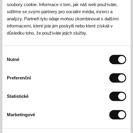
soubory cookie. Informace o tom, jak náš web používáte,
diagnostiku a pomoc obětem domácího násilí.
sdílíme se svými partnery pro sociální média, inzerci a
analýzy. Partneři tyto údaje mohou zkombinovat s dalšími
informacemi, které jste jim poskytli nebo které získali v
V minulých letech jsme
důsledku toho, že používáte jejich služby.
podpořili:
Organizaci Sue Ryder
Výběr
Nadace Jakuba Voráčka
Nutné
souhlasu
Klub nemocných cystickou fibrózou
Aliance žen s rakovinou prsu
Preferenční
Nadaci Jedličkova ústavu
DebRA ČR
Statistické
Pomocné tlapky, o.p.s.
Projekt Světluška Nadačního fondu
Marketingové
Českého rozhlasu
Projekt Konto Bariéry
Nadaci Charta 77