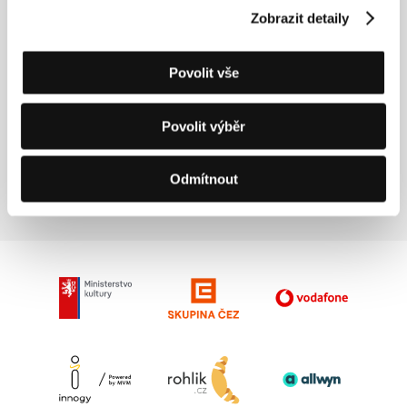
Zobrazit detaily
Nadační fond Kapka naděje
Centrum Paraple
Pomozte dětem
Povolit vše
Amnesty International
Nadace Taťány Kuchařové - Krása pomoci
Povolit výběr
Nadace Sirius
Odmítnout