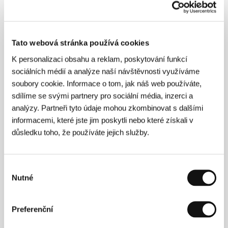
highlightů uvádějte jako zdroj: KVIFF.TV.
Ostatní videa, která vytváří tým KVIFF.TV LIVE
bude možné embedovat přímo z platformy
KVIFF.TV
– pomocí tlačítka „Sdílet“ je jednoduše
Tato webová stránka používá cookies
vložíte na vaši webovou stránku. Videa z minulých
K personalizaci obsahu a reklam, poskytování funkcí
ročníků festivalu naleznete ve Videogalerii.
sociálních médií a analýze naší návštěvnosti využíváme
soubory cookie. Informace o tom, jak náš web používáte,
Online videotéka
sdílíme se svými partnery pro sociální média, inzerci a
Kromě veřejných a Press & Industry projekcí
analýzy. Partneři tyto údaje mohou zkombinovat s dalšími
můžete vidět vybrané filmy i ve videotéce.
informacemi, které jste jim poskytli nebo které získali v
Letošním ročníkem stěhujeme dříve fyzickou
důsledku toho, že používáte jejich služby.
festivalovou videotéku na online platformu
Cinando
. Videotéka bude přístupna všem
akreditovaným filmovým profesionálům, kteří se
Výběr
festivalu účastní osobně. Aktivační email obdržíte
Nutné
na svou emailovou adresu pár dní před zahájením
souhlasu
festivalu. Na platformě již tradičně naleznete filmy
napříč programovými sekcemi. Snímky, které
Preferenční
uvádíme v premiéře, budou zhlédnutelné až po
jejich prvním festivalovém uvedení.