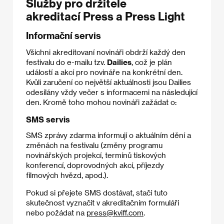
Služby pro držitele
akreditací Press a Press Light
Informační servis
Všichni akreditovaní novináři obdrží každý den
festivalu do e-mailu tzv.
Dailies
, což je plán
událostí a akcí pro novináře na konkrétní den.
Kvůli zaručení co největší aktuálnosti jsou Dailies
odesílány vždy večer s informacemi na následující
den. Kromě toho mohou novináři zažádat o:
SMS servis
SMS zprávy zdarma informují o aktuálním dění a
změnách na festivalu (změny programu
novinářských projekcí, termínů tiskových
konferencí, doprovodných akcí, příjezdy
filmových hvězd, apod.).
Pokud si přejete SMS dostávat, stačí tuto
skutečnost vyznačit v akreditačním formuláři
nebo požádat na
press@kviff.com
.