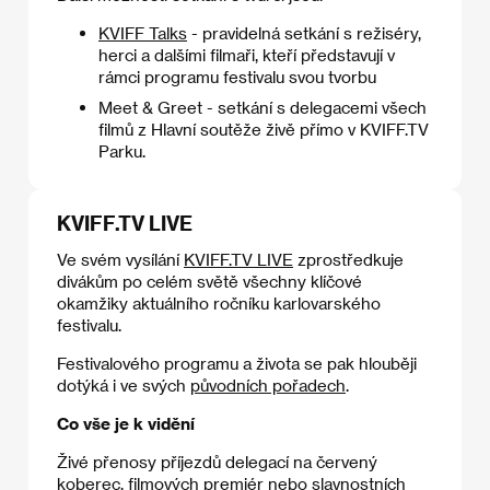
KVIFF Talks
- pravidelná setkání s režiséry,
herci a dalšími filmaři, kteří představují v
rámci programu festivalu svou tvorbu
Meet & Greet - setkání s delegacemi všech
filmů z Hlavní soutěže živě přímo v KVIFF.TV
Parku.
KVIFF.TV LIVE
Ve svém vysílání
KVIFF.TV LIVE
zprostředkuje
divákům po celém světě všechny klíčové
okamžiky aktuálního ročníku karlovarského
festivalu.
Festivalového programu a života se pak hlouběji
dotýká i ve svých
původních pořadech
.
Co vše je k vidění
Živé přenosy příjezdů delegací na červený
koberec, filmových premiér nebo slavnostních