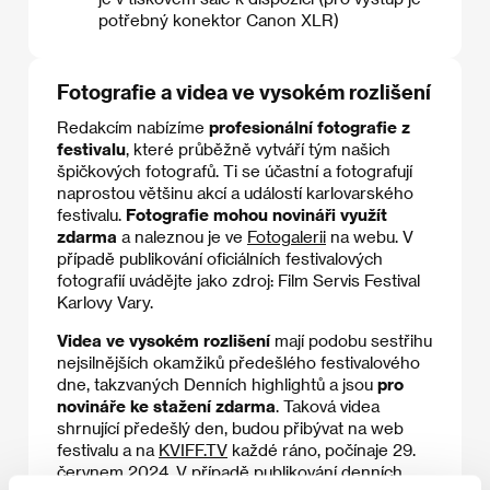
potřebný konektor Canon XLR)
Fotografie a videa ve vysokém rozlišení
Redakcím nabízíme
profesionální fotografie z
festivalu
, které průběžně vytváří tým našich
špičkových fotografů. Ti se účastní a fotografují
naprostou většinu akcí a událostí karlovarského
festivalu.
Fotografie mohou novináři využít
zdarma
a naleznou je ve
Fotogalerii
na webu. V
případě publikování oficiálních festivalových
fotografií uvádějte jako zdroj: Film Servis Festival
Karlovy Vary.
Videa ve vysokém rozlišení
mají podobu sestřihu
nejsilnějších okamžiků předešlého festivalového
dne, takzvaných Denních highlightů a jsou
pro
novináře ke stažení zdarma
. Taková videa
shrnující předešlý den, budou přibývat na web
festivalu a na
KVIFF.TV
každé ráno, počínaje 29.
červnem 2024. V případě publikování denních