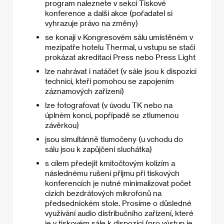
program naleznete v sekci Tiskové
konference a další akce (pořadatel si
vyhrazuje právo na změny)
se konají v Kongresovém sálu umístěném v
mezipatře hotelu Thermal, u vstupu se stačí
prokázat akreditací Press nebo Press Light
lze nahrávat i natáčet (v sále jsou k dispozici
technici, kteří pomohou se zapojením
záznamových zařízení)
lze fotografovat (v úvodu TK nebo na
úplném konci, popřípadě se ztlumenou
závěrkou)
jsou simultánně tlumočeny (u vchodu do
sálu jsou k zapůjčení sluchátka)
s cílem předejít kmitočtovým kolizím a
následnému rušení příjmu při tiskových
konferencích je nutné minimalizovat počet
cizích bezdrátových mikrofonů na
předsednickém stole. Prosíme o důsledné
využívání audio distribučního zařízení, které
je v tiskovém sále k dispozici (pro výstup je