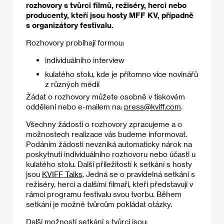
rozhovory s tvůrci filmů, režiséry, herci nebo
producenty, kteří jsou hosty MFF KV, případně
s organizátory festivalu.
Rozhovory probíhají formou:
individuálního interview
kulatého stolu, kde je přítomno více novinářů
z různých médií
Žádat o rozhovory můžete osobně v tiskovém
oddělení nebo e-mailem na:
press@kviff.com
.
Všechny žádosti o rozhovory zpracujeme a o
možnostech realizace vás budeme informovat.
Podáním žádosti nevzniká automaticky nárok na
poskytnutí individuálního rozhovoru nebo účasti u
kulatého stolu. Další příležitostí k setkání s hosty
jsou
KVIFF Talks
. Jedná se o pravidelná setkání s
režiséry, herci a dalšími filmaři, kteří představují v
rámci programu festivalu svou tvorbu. Během
setkání je možné tvůrcům pokládat otázky.
Další možností setkání s tvůrci jsou: