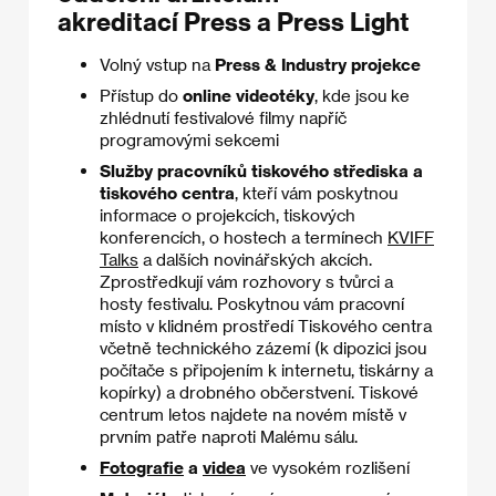
akreditací Press a Press Light
Volný vstup na
Press & Industry projekce
Přístup do
online videotéky
, kde jsou ke
zhlédnutí festivalové filmy napříč
programovými sekcemi
Služby pracovníků tiskového střediska a
tiskového centra
, kteří vám poskytnou
informace o projekcích, tiskových
konferencích, o hostech a termínech
KVIFF
Talks
a dalších novinářských akcích.
Zprostředkují vám rozhovory s tvůrci a
hosty festivalu. Poskytnou vám pracovní
místo v klidném prostředí Tiskového centra
včetně technického zázemí (k dipozici jsou
počítače s připojením k internetu, tiskárny a
kopírky) a drobného občerstvení. Tiskové
centrum letos najdete na novém místě v
prvním patře naproti Malému sálu.
Fotografie
a
videa
ve vysokém rozlišení