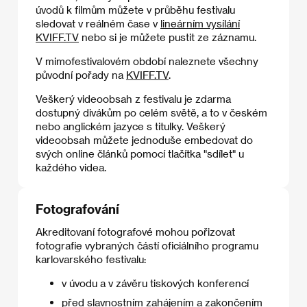
úvodů k filmům můžete v průběhu festivalu
sledovat v reálném čase v
lineárním vysílání
KVIFF.TV
nebo si je můžete pustit ze záznamu.
V mimofestivalovém období naleznete všechny
původní pořady na
KVIFF.TV
.
Veškerý videoobsah z festivalu je zdarma
dostupný divákům po celém světě, a to v českém
nebo anglickém jazyce s titulky. Veškerý
videoobsah můžete jednoduše embedovat do
svých online článků pomocí tlačítka "sdílet" u
každého videa.
Fotografování
Akreditovaní fotografové mohou pořizovat
fotografie vybraných částí oficiálního programu
karlovarského festivalu:
v úvodu a v závěru tiskových konferencí
před slavnostním zahájením a zakončením