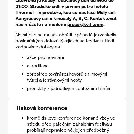
Otevřeno je každý festivalový den od 9:00 do
21:00. Středisko sídlí v prvním patře hotelu
Thermal – v prostoru, kde se nachází Malý sál,
Kongresový sál a kinosály A, B, C. Kontaktovat
nás můžete i e-mailem:
press@kviff.com
.
Neváhejte se na nás obrátit v případě jakýchkoliv
novinářských dotazů týkajících se festivalu. Rádi
zodpovíme dotazy na:
akce pro novináře
akreditace
zprostředkování rozhovorů s filmovými
tvůrci a festivalovými hosty
presskity k jednotlivým soutěžním filmům
Tiskové konference
kromě tiskové konference konané vždy ve
středu před pátečním zahájením festivalu
probíhají nepravidelně, jejich předběžný