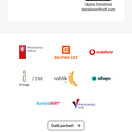
Uljana Donátová
donatova@kviff.com
Další partneři