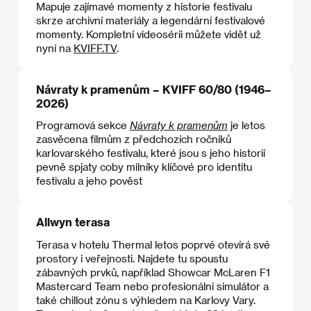
Mapuje zajímavé momenty z historie festivalu
skrze archivní materiály a legendární festivalové
momenty. Kompletní videosérii můžete vidět už
nyní na
KVIFF.TV
.
Návraty k pramenům – KVIFF 60/80 (1946–
2026)
Programová sekce
Návraty k pramenům
je letos
zasvěcena filmům z předchozích ročníků
karlovarského festivalu, které jsou s jeho historií
pevně spjaty coby milníky klíčové pro identitu
festivalu a jeho pověst
Allwyn terasa
Terasa v hotelu Thermal letos poprvé otevírá své
prostory i veřejnosti. Najdete tu spoustu
zábavných prvků, například Showcar McLaren F1
Mastercard Team nebo profesionální simulátor a
také chillout zónu s výhledem na Karlovy Vary.