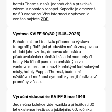
hotelu Thermal nabízí jednoduché a praktické
zázemí s nonstop recepcí. Kapacita je omezená
na 50 osob/noc. Více informací o vybavení a
cenách najdete
ZDE
.
Výstava KVIFF 60/80 (1946–2026)
Bohatou historii festivalu připomene výstava
fotografií, přibližující především méně zmapované
období jeho vzniku, dobovou atmosféru
předrevolučních ročníků i zásadní momenty či
hosty. Na třiceti panelech umístěných ve
venkovním prostoru mezi ikonickými festivalovými
místy, hotely Pupp a Thermal, budou mít
návštěvníci možnost symbolicky projít festivalové
proměny v čase.
Výroční videosérie KVIFF Since 1946
Jedinečná kolekce videí vznikla u příležitosti 80
let existence festivalu a jubilejního 60. ročníku.