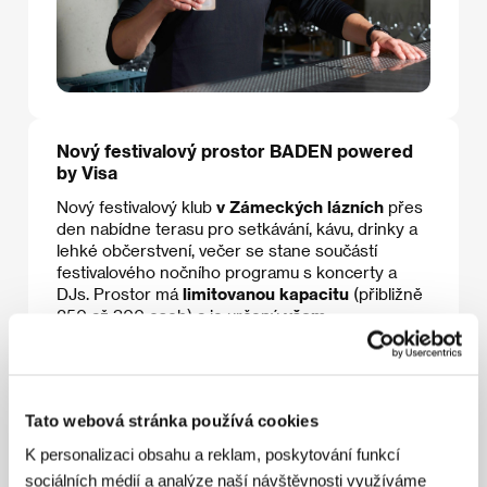
Nový festivalový prostor BADEN powered
by Visa
Nový festivalový klub
v Zámeckých lázních
přes
den nabídne terasu pro setkávání, kávu, drinky a
lehké občerstvení, večer se stane součástí
festivalového nočního programu s koncerty a
DJs. Prostor má
limitovanou kapacitu
(přibližně
250 až 300 osob) a je určený
všem
akreditovaným návštěvníkům KVIFF a
držitelům festivalových pasů
, které jsou platné v
den vstupu. Vstup je zdarma, otevřeno je každý
den od 10:00 do 3:00 a jsou zde přijímány pouze
Tato webová stránka používá cookies
bezhotovostní platby.
K personalizaci obsahu a reklam, poskytování funkcí
sociálních médií a analýze naší návštěvnosti využíváme