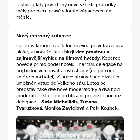
festivalu, kdy první filmy nově vzniklé přehlídky
měly premiéru právě v tomto západočeském
městě.
Nový červený koberec
Červený koberec se letos rozvine po větší a delší
ploše, a fanoušci tak získají
více prostoru a
zajímavější výhled na filmové hvězdy
. Koberec
povede přímo podél hotelu Thermal, delegace na
něj budou vstupovat z levé strany (od pohledu
směrem na hotel). Z pravé strany bude divákům
umožněn vstup do Velkého sálu. Letos se
představí také dvě nové moderátorky a dva noví
moderátoři, kteří budou hlasem provázet příchozí
delegace –
Saša Michailidis
,
Zuzana
Tvarůžková
,
Monika Zavřelová
a
Petr Koubek
.