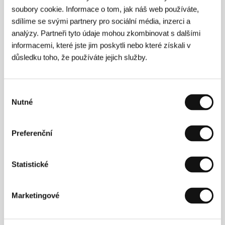
soubory cookie. Informace o tom, jak náš web používáte,
Zahajovací koncert Vary Special Show
sdílíme se svými partnery pro sociální média, inzerci a
60. ročník festivalu představí jedinečný hudební
analýzy. Partneři tyto údaje mohou zkombinovat s dalšími
program Vary Special Show. Hudební koncept
informacemi, které jste jim poskytli nebo které získali v
připravil
DJ a producent NobodyListen
, který
důsledku toho, že používáte jejich služby.
během jednoho večera propojí výrazné
osobnosti současné české hudební scény napříč
žánry i generacemi – mimo jiné i několik
hudebníků pocházejících přímo z Karlových Varů.
Výběr
Zahajovací koncert začne
ve 22:45 před hotelem
Nutné
souhlasu
Thermal a je zdarma
.
Poté na diváky čeká
největší dronová show v
Preferenční
historii Česka a Slovenska
, kterou pořádá
společnost Alwyn a která poprvé nahradí tradiční
zahajovací ohňostroj.
Statistické
Marketingové