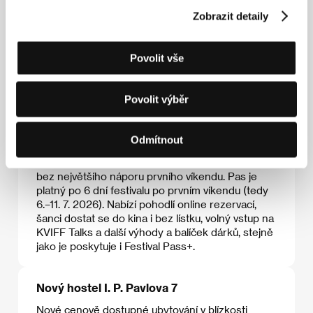
Zobrazit detaily
Povolit vše
Povolit výběr
Nový festivalový pas Festival Pass+ Smart
Odmítnout
Festival Pass+ Smart
je digitální pas určený
filmovým fanouškům, kteří preferují užít si festival
bez největšího náporu prvního víkendu. Pas je
platný po 6 dní festivalu po prvním víkendu (tedy
6.–11. 7. 2026). Nabízí pohodlí online rezervací,
šanci dostat se do kina i bez lístku, volný vstup na
KVIFF Talks a další výhody a balíček dárků, stejně
jako je poskytuje i Festival Pass+.
Nový hostel I. P. Pavlova 7
Nové cenově dostupné ubytování v blízkosti