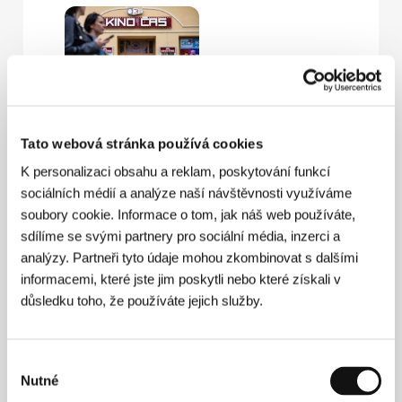
Kino Čas
T. G. Masaryka 3
,
Karlovy Vary
Tato webová stránka používá cookies
218 sedadel, Dolby Digital
K personalizaci obsahu a reklam, poskytování funkcí
sociálních médií a analýze naší návštěvnosti využíváme
soubory cookie. Informace o tom, jak náš web používáte,
sdílíme se svými partnery pro sociální média, inzerci a
analýzy. Partneři tyto údaje mohou zkombinovat s dalšími
informacemi, které jste jim poskytli nebo které získali v
Karlovarské městské divadlo
důsledku toho, že používáte jejich služby.
Nová Louka 22/1
,
Karlovy Vary
296 sedadel, Dolby SR
Výběr
Nutné
souhlasu