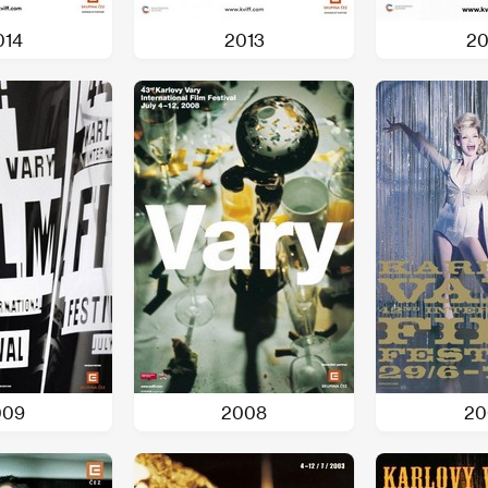
014
2013
20
009
2008
20