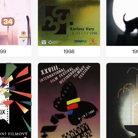
999
1998
19