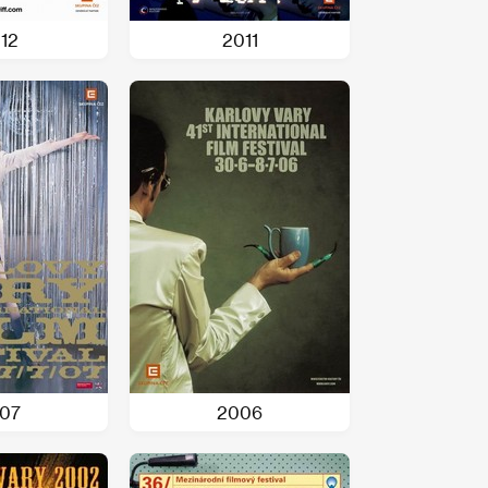
12
2011
07
2006