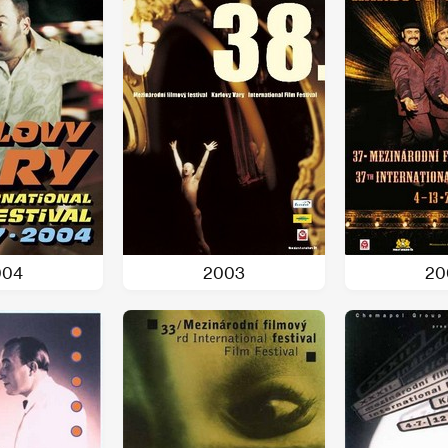
004
2003
20