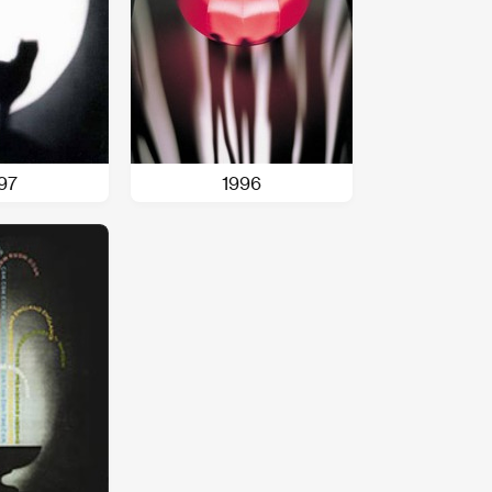
97
1996