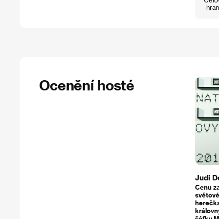
hran
Ocenění hosté
Judi 
Cenu z
světové
herečka
královn
šéfky M