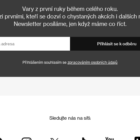
Vary z první ruky během celého roku.
 prvními, kteří se dozví o chystaných akcích i dalších
Newsletter posíláme, jen když máme co říct.
Přihlásit se k odběru
Přihlášením souhlasím se
zpracováním osobních údajů
Sledujte nás na síti: