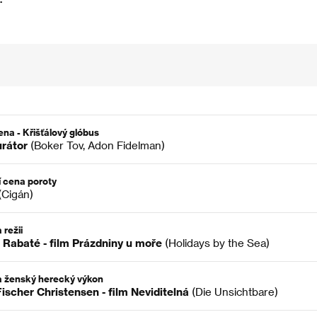
ena - Křišťálový glóbus
rátor
(Boker Tov, Adon Fidelman)
í cena poroty
(Cigán)
 režii
 Rabaté - film Prázdniny u moře
(Holidays by the Sea)
 ženský herecký výkon
Fischer Christensen - film Neviditelná
(Die Unsichtbare)