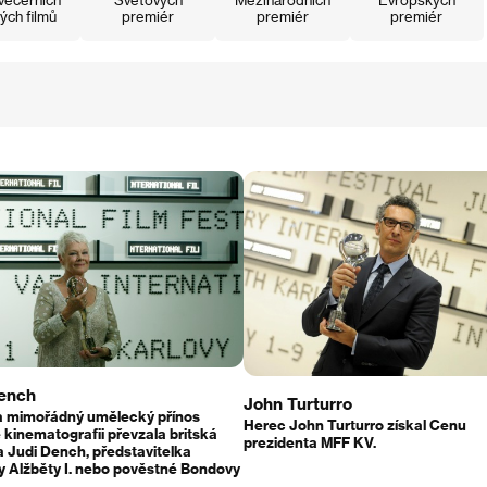
ých filmů
premiér
premiér
premiér
Dench
John Turturro
a mimořádný umělecký přínos
Herec John Turturro získal Cenu
 kinematografii převzala britská
prezidenta MFF KV.
 Judi Dench, představitelka
y Alžběty I. nebo pověstné Bondovy
.