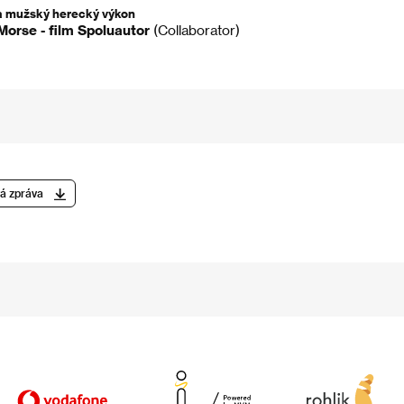
a mužský herecký výkon
Morse - film Spoluautor
(Collaborator)
á zpráva