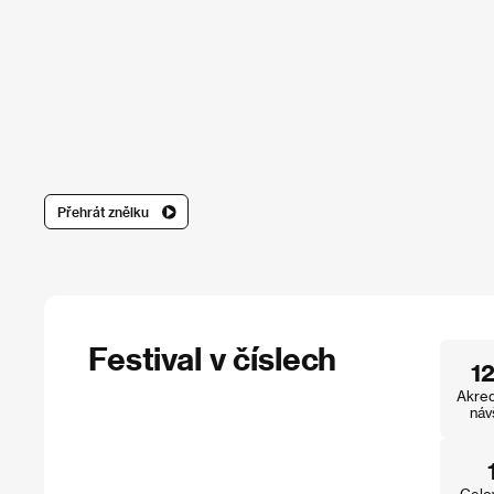
Přehrát znělku
Festival v číslech
1
Akred
náv
Celo