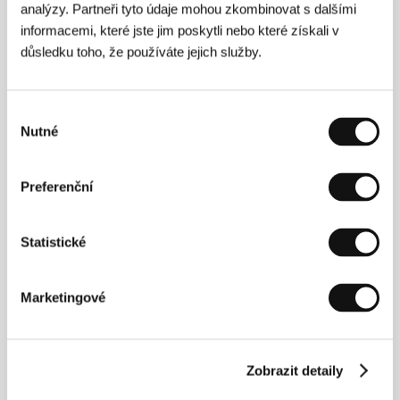
Exkluzivní premiéry a předpremiéry vybraných
analýzy. Partneři tyto údaje mohou zkombinovat s dalšími
zahraničních a českých titulů.
informacemi, které jste jim poskytli nebo které získali v
Horizonty
důsledku toho, že používáte jejich služby.
Výběr nejzajímavějších titulů aktuální sezóny ze
současné světové produkce.
Výběr
Imagina
Nutné
Filmy s nekonvenčním přístupem k naraci i stylu,
souhlasu
osobité a radikální vize filmového jazyka.
Future Frames
Preferenční
Deset mladých evropských režisérů nastupující
generace představuje své studentské filmy.
Program vzniká ve spolupráci s European Film
Statistické
Promotion.
Po zavíračce
Marketingové
Výběr nejnovějších titulů vycházejících z tradice
hororu či akčního filmu, které žánr nahlížejí z
čerstvých, často humorných perspektiv.
Zobrazit detaily
Návraty k pramenům
Filmy klasické, kultovní, raritní i neprávem