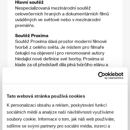
Hlavní soutěž
Nespecializovaná mezinárodní soutěž
celovečerních hraných a dokumentárních filmů
uváděných ve světové nebo v mezinárodní
premiéře.
Soutěž Proxima
Soutěž Proxima dává prostor moderní filmové
tvorbě z celého světa. Je místem pro filmaře
čekající na objevení i pro renomované autory
hledající nové definice své tvorby. Proxima si
klade za cíl představit díla plná tvůrčího elánu a
progresivního kinematografického výrazu,
doplňuje tak výběr Hlavní soutěže. V sekci jsou
uváděny světové a mezinárodní premiéry
celovečerních hraných a dokumentárních filmů.
Tato webová stránka používá cookies
K personalizaci obsahu a reklam, poskytování funkcí
sociálních médií a analýze naší návštěvnosti využíváme
Nesoutěžní sekce
soubory cookie. Informace o tom, jak náš web používáte,
Zvláštní uvedení
sdílíme se svými partnery pro sociální média, inzerci a