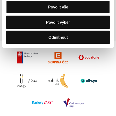
opomíjené, promítané z původních či
Povolit vše
restaurovaných kopií.
Pocty, tematické přehlídky a retrospektivy
Povolit výběr
Odmítnout