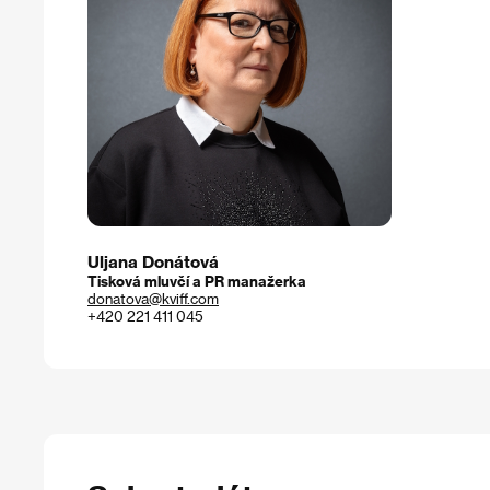
Uljana Donátová
Tisková mluvčí a PR manažerka
donatova@kviff.com
+420 221 411 045