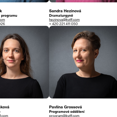
k
Sandra Hezinová
a programu
Dramaturgyně
com
hezinova@kviff.com
026
+ 420 221 411 050
áková
Pavlína Grossová
ě
Programové oddělení
f.com
program@kviff.com