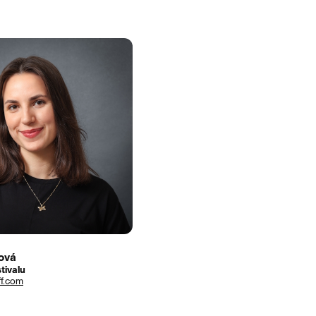
ková
tivalu
ff.com