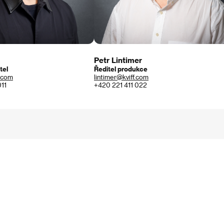
Petr Lintimer
tel
Ředitel produkce
.com
lintimer@kviff.com
011
+420 221 411 022