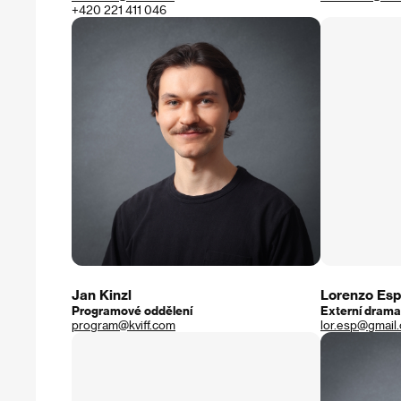
+420 221 411 046
Jan Kinzl
Lorenzo Esp
Programové oddělení
Externí drama
program@kviff.com
lor.esp@gmail