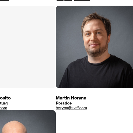
osito
Martin Horyna
turg
Poradce
.com
horyna@kviff.com