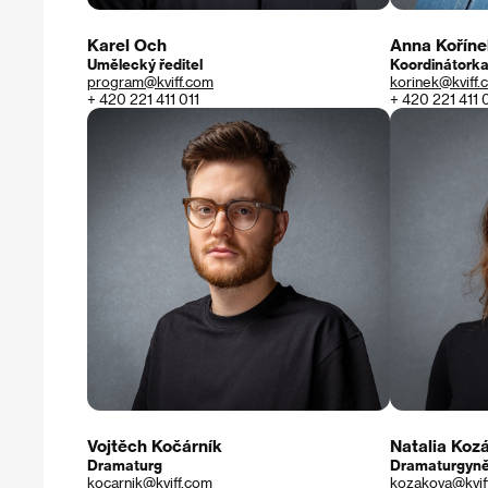
Karel Och
Anna Koříne
Umělecký ředitel
Koordinátork
program@kviff.com
korinek@kviff.
+ 420 221 411 011
+ 420 221 411 
Vojtěch Kočárník
Natalia Koz
Dramaturg
Dramaturgyn
kocarnik@kviff.com
kozakova@kvif