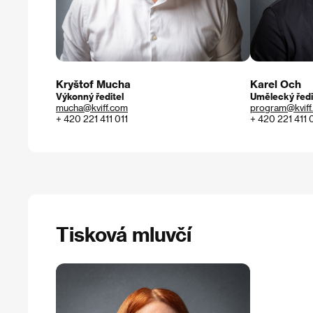
Kryštof Mucha
Karel Och
Výkonný ředitel
Umělecký ředi
mucha@kviff.com
program@kviff
+ 420 221 411 011
+ 420 221 411 
Tisková mluvčí