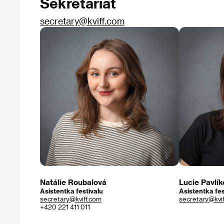
Sekretariát
secretary@kviff.com
Natálie Roubalová
Lucie Pavlí
Asistentka festivalu
Asistentka fes
secretary@kviff.com
secretary@kvi
+420 221 411 011