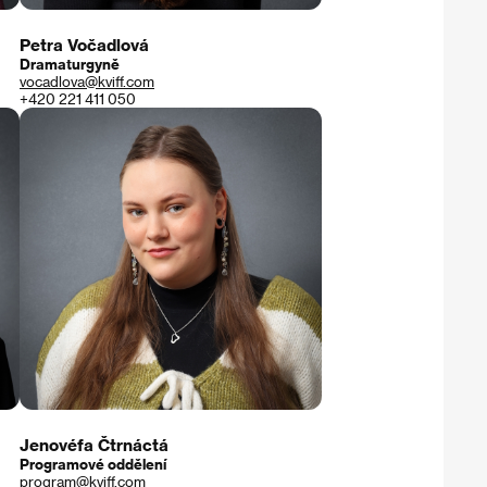
Petra Vočadlová
Dramaturgyně
vocadlova@kviff.com
+420 221 411 050
Jenovéfa Čtrnáctá
Programové oddělení
program@kviff.com