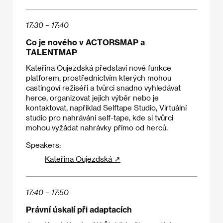
17:30 – 17:40
Co je nového v ACTORSMAP a
TALENTMAP
Kateřina Oujezdská představí nové funkce
platforem, prostřednictvím kterých mohou
castingoví režiséři a tvůrci snadno vyhledávat
herce, organizovat jejich výběr nebo je
kontaktovat, například Selftape Studio, Virtuální
studio pro nahrávání self-tape, kde si tvůrci
mohou vyžádat nahrávky přímo od herců.
Speakers:
Kateřina Oujezdská ↗
17:40 – 17:50
Právní úskalí při adaptacích