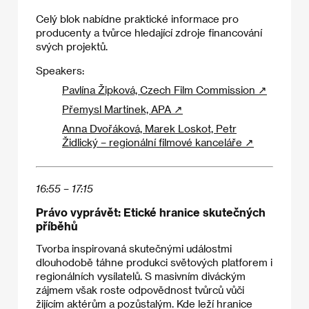
Celý blok nabídne praktické informace pro
producenty a tvůrce hledající zdroje financování
svých projektů.
Speakers:
Pavlína Žipková, Czech Film Commission ↗
Přemysl Martinek, APA ↗
Anna Dvořáková, Marek Loskot, Petr
Židlický – regionální filmové kanceláře ↗
16:55 – 17:15
Právo vyprávět: Etické hranice skutečných
příběhů
Tvorba inspirovaná skutečnými událostmi
dlouhodobě táhne produkci světových platforem i
regionálních vysílatelů. S masivním diváckým
zájmem však roste odpovědnost tvůrců vůči
žijícím aktérům a pozůstalým. Kde leží hranice