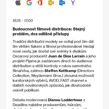
16:15 - 17:00
Budoucnost filmové distribuce: Stejný
problém, dva odlišné přístupy
Tradiční distribuční modely se ocitají pod čím dál
tím větším tlakem a filmoví profesionálové hledají
nové cesty, jak dostat své snímky k divákům.
Oscarový produceńt
Juan de Dios Larraín
a jeho
projekt Pijama je zastáncem direct-to-audience
distribution a větší kontroly v rukou samotného
filmařstva, zatímco
Steffen Kottkamp
(Directors
Collection, Weydemann Bros.) zkoumá možnosti
kurátorských výběrů, AVOD, FAST channel a
dalších novátorských způsobů, jak dlouhodobě
oslovit publikum
Debata moderovaná
Dianou Lodderhose
z
Deadline nabídne producentům, tvůrcům,