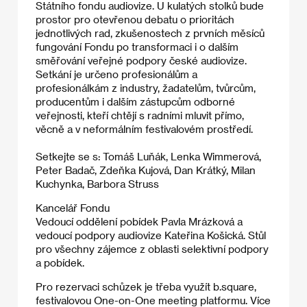
Státního fondu audiovize. U kulatých stolků bude
prostor pro otevřenou debatu o prioritách
jednotlivých rad, zkušenostech z prvních měsíců
fungování Fondu po transformaci i o dalším
směřování veřejné podpory české audiovize.
Setkání je určeno profesionálům a
profesionálkám z industry, žadatelům, tvůrcům,
producentům i dalším zástupcům odborné
veřejnosti, kteří chtějí s radními mluvit přímo,
věcně a v neformálním festivalovém prostředí.
Setkejte se s: Tomáš Luňák, Lenka Wimmerová,
Peter Badač, Zdeňka Kujová, Dan Krátký, Milan
Kuchynka, Barbora Struss
Kancelář Fondu
Vedoucí oddělení pobídek Pavla Mrázková a
vedoucí podpory audiovize Kateřina Košická. Stůl
pro všechny zájemce z oblasti selektivní podpory
a pobídek.
Pro rezervaci schůzek je třeba využít b.square,
festivalovou One-on-One meeting platformu. Více