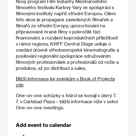
Nový program Film Industry Mezinárodního
filmového festivalu Karlovy Vary ve spolupráci s
filmovými instituty napříč střední Evropou. Cílem
této akce je propagace zavedených filmařek a
filmařů ze střední Evropy, upozorňování na
připravované hrané filmy v pokročilé fázi
financování, a rozvíjení koprodukčních příležitostí
v rámci regionu. KVIFF Central Stage usiluje o
zvedání úrovně středoevropské kinematografie a
posilování regionální spolupráce sdružováním
filmových profesionálek a profesionálů od režie a
produkce, až po distribuci a sales.
Bližší informace ke snímkům v Book of Projects
zde
One-on-one schůzky s tvůrci se konají v úterý 7.
7. v Carlsbad Plaza – bližší informace níže v sekci
One-on-one meetings.
Add event to calendar