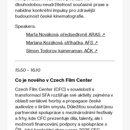
dlouhodobou neudržitelnost současné praxe a
nabídne konkrétní impulsy pro zdravější
budoucnost české kinematografie.
Speakers:
Marta Nováková, předsedkyně ARAS ↗
Mariana Kozáková, střihačka, AFS ↗
Simon Todorov, kameraman, AČK ↗
15:50 – 16:10
Co je nového v Czech Film Center
Czech Film Center (CFC) v souvislosti s
transformací SFA rozšiřuje své aktivity zejména v
oblasti seriálové tvorby a propagace české
audiovize v širším smyslu. Důležitou součástí jsou
partnerské spolupráce s mezinárodními festivaly
a trhy, kde CFC prezentuje díla, talenty, ale i
možnosti financování, podpory a spolupráce s
ČR. Jaké konkrétní akce v roce 2026 CFC