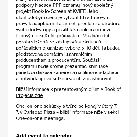
podpory Nadace PPF oznamují nový společný
projekt Book-to-Screen at KVIFF. Jeho
dlouhodobým cílem je vytvořit trh s filmovými
právy k adaptacím literárních předloh ze střední a
východní Evropy a posílit tak spolupráci mezi
filmovým a knižním průmyslem. Mezinárodní
porota složená ze zástupkyň a zástupců
pořádajících organizací vybere 5–10 děl. Ta budou
představena domácím i zahraničním
producentkám a producentům. Součástí
programu bude kromě prezentací knih také
panelová diskuse zaměřená na filmové adaptace
a networkingové setkání všech zúčastněných.
Bližší informace k prezentovaným dílům v Book of
Projects zde
One-on-one schůzky s tvůrci se konají v úterý 7.
7. v Carlsbad Plaza – bližší informace níže v sekci
One-on-one meetings.
Add event to calendar