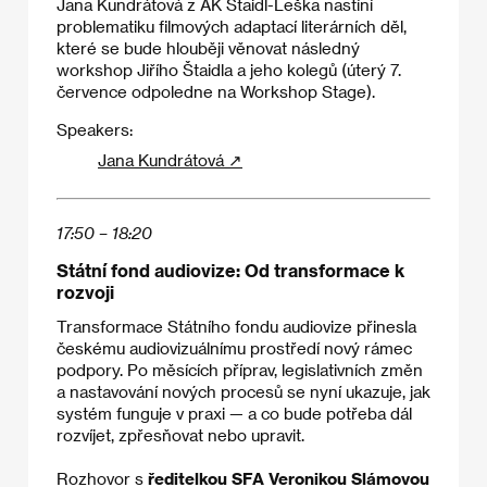
Jana Kundrátová z AK Štaidl-Leška nastíní
problematiku filmových adaptací literárních děl,
které se bude hlouběji věnovat následný
workshop Jiřího Štaidla a jeho kolegů (úterý 7.
července odpoledne na Workshop Stage).
Speakers:
Jana Kundrátová ↗
17:50 – 18:20
Státní fond audiovize: Od transformace k
rozvoji
Transformace Státního fondu audiovize přinesla
českému audiovizuálnímu prostředí nový rámec
podpory. Po měsících příprav, legislativních změn
a nastavování nových procesů se nyní ukazuje, jak
systém funguje v praxi — a co bude potřeba dál
rozvíjet, zpřesňovat nebo upravit.
Rozhovor s
ředitelkou SFA Veronikou Slámovou