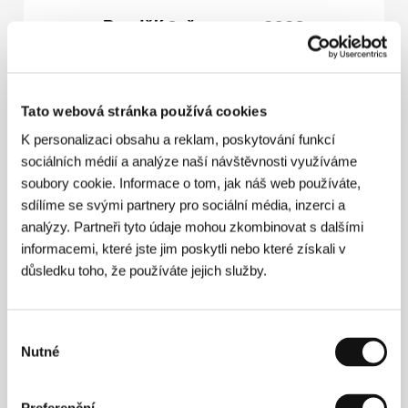
Pondělí 6. července 2026
Film Industry Main Stage
Tato webová stránka používá cookies
K personalizaci obsahu a reklam, poskytování funkcí
10:30 – 12:00
sociálních médií a analýze naší návštěvnosti využíváme
soubory cookie. Informace o tom, jak náš web používáte,
Works in Development – Feature Launch &
Focus Queer
sdílíme se svými partnery pro sociální média, inzerci a
analýzy. Partneři tyto údaje mohou zkombinovat s dalšími
Prezentace projektů KVIFF Promises
informacemi, které jste jim poskytli nebo které získali v
Mezinárodní filmový festival Karlovy Vary
důsledku toho, že používáte jejich služby.
pokračuje ve své dlouhodobé spolupráci s
MIDPOINT Institute
a představuje silný výběr
nastupujících evropských talentů. Letošní výběr
Výběr
Works in Development – Feature Launch
Nutné
zahrnuje devět celovečerních projektů, které se
souhlasu
nacházejí ve fázi vývoje a hledají koprodukční
partnery. Projekty vznikly v rámci programu