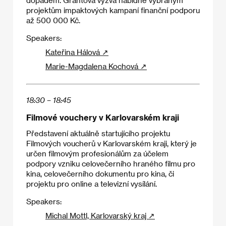
dopadem. Grantová výzva nabídne vybraným
projektům impaktových kampaní finanční podporu
až 500 000 Kč.
Speakers:
Kateřina Hálová ↗
Marie-Magdalena Kochová ↗
18:30 – 18:45
Filmové vouchery v Karlovarském kraji
Představení aktuálně startujícího projektu
Filmových voucherů v Karlovarském kraji, který je
určen filmovým profesionálům za účelem
podpory vzniku celovečerního hraného filmu pro
kina, celovečerního dokumentu pro kina, či
projektu pro online a televizní vysílání.
Speakers:
Michal Mottl, Karlovarský kraj ↗