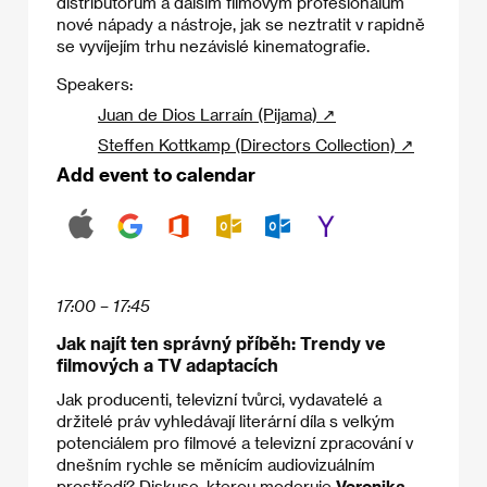
distributorům a dalším filmovým profesionálům
nové nápady a nástroje, jak se neztratit v rapidně
se vyvíjejím trhu nezávislé kinematografie.
Speakers:
Juan de Dios Larraín (Pijama) ↗
Steffen Kottkamp (Directors Collection) ↗
Add event to calendar
17:00 – 17:45
Jak najít ten správný příběh: Trendy ve
filmových a TV adaptacích
Jak producenti, televizní tvůrci, vydavatelé a
držitelé práv vyhledávají literární díla s velkým
potenciálem pro filmové a televizní zpracování v
dnešním rychle se měnícím audiovizuálním
prostředí? Diskuse, kterou moderuje
Veronika