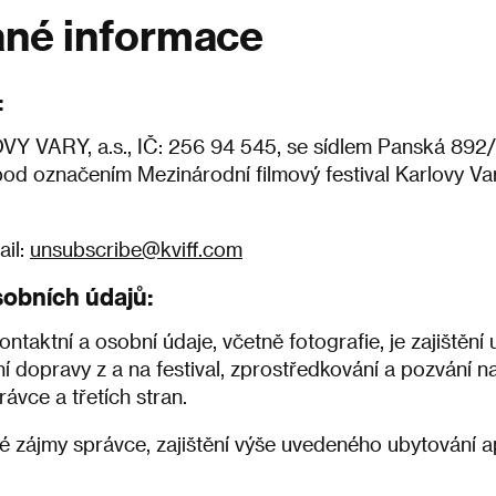
ané informace
:
ARY, a.s., IČ: 256 94 545, se sídlem Panská 892/1,
 pod označením Mezinárodní filmový festival Karlovy V
ail:
unsubscribe@kviff.com
sobních údajů:
taktní a osobní údaje, včetně fotografie, je zajištění
í dopravy z a na festival, zprostředkování a pozvání n
ávce a třetích stran.
zájmy správce, zajištění výše uvedeného ubytování a