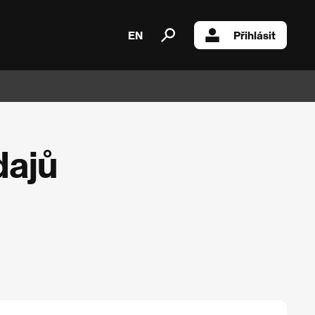
EN
Přihlásit
dajů