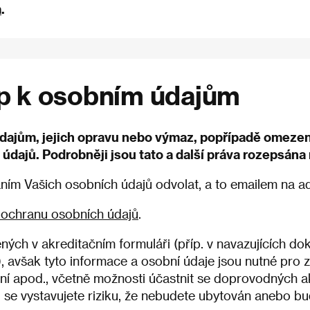
m
.
tup k osobním údajům
dajům, jejich opravu nebo výmaz, popřípadě omezení
 údajů. Podrobněji jsou tato a další práva rozepsána 
áním Vašich osobních údajů odvolat, a to emailem na 
 ochranu osobních údajů
.
ých v akreditačním formuláři (příp. v navazujících dok
avšak tyto informace a osobní údaje jsou nutné pro zh
ování apod., včetně možnosti účastnit se doprovodných 
ů se vystavujete riziku, že nebudete ubytován anebo 