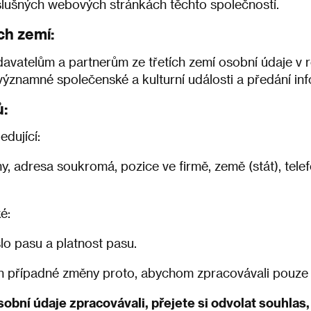
slušných webových stránkách těchto společností.
ch zemí:
vatelům a partnerům ze třetích zemí osobní údaje v ro
významné společenské a kulturní události a předání inf
ů:
dující:
rmy, adresa soukromá, pozice ve firmě, země (stát), tele
é:
lo pasu a platnost pasu.
ch případné změny proto, abychom zpracovávali pouze a
obní údaje zpracovávali, přejete si odvolat souhlas,