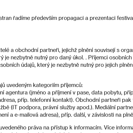
tran řadíme především propagaci a prezentaci festiva
lé a obchodní partneři, jejichž plnění souvisejí s organ
 je nezbytně nutný pro daný úkol. . Příjemci osobních 
bních údajů, který je nezbytně nutný pro jejich plnění
jů uvedeným kategoriím příjemců:
ní agentura (jméno a příjmení v pase, data pobytu, příp
resa, příp. telefonní kontakt). Obchodní partneři pak 
službě (IT podpora, právní služby apod.). Mediální partn
 a e-mailová adresa), příp. další, v závislosti na plně
 uvedeného práva na přístup k informacím. Více infor