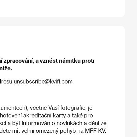
 zpracování, a vznést námitku proti
níže.
adresu
unsubscribe@kviff.com
.
umentech), včetně Vaší fotografie, je
otovení akreditační karty a také pro
akcí a být informován o novinkách a dění ze
budete mít velmi omezený pohyb na MFF KV.