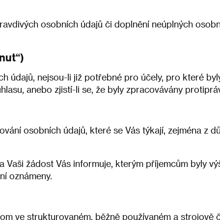
avdivých osobních údajů či doplnění neúplných osobní
nut“)
údajů, nejsou-li již potřebné pro účely, pro které by
lasu, anebo zjistí-li se, že byly zpracovávány protiprá
ání osobních údajů, které se Vás týkají, zejména z dů
a Vaši žádost Vás informuje, kterým příjemcům byly 
ní oznámeny.
hom ve strukturovaném, běžně používaném a strojově č