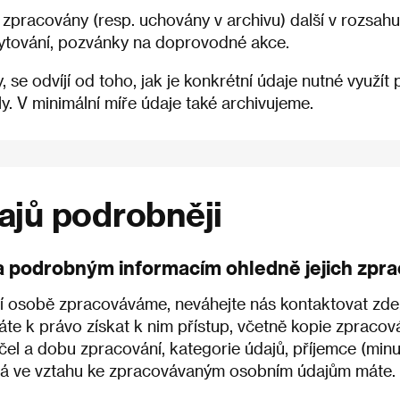
pracovány (resp. uchovány v archivu) další v rozsahu: 
ubytování, pozvánky na doprovodné akce.
e odvíjí od toho, jak je konkrétní údaje nutné využít p
. V minimální míře údaje také archivujeme.
dajů podrobněji
a podrobným informacím ohledně jejich zpra
ší osobě zpracováváme, neváhejte nás kontaktovat zde
e k právo získat k nim přístup, včetně kopie zpraco
čel a dobu zpracování, kategorie údajů, příjemce (minu
erá ve vztahu ke zpracovávaným osobním údajům máte.