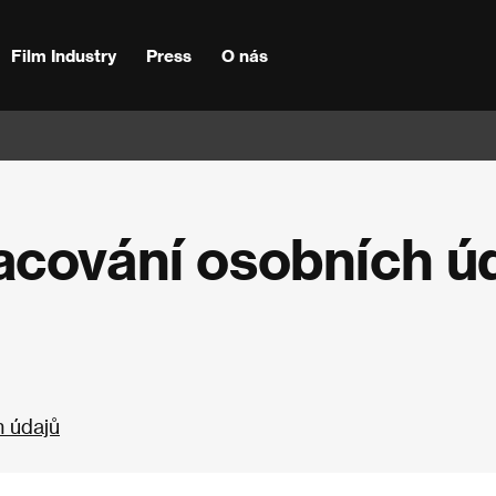
Film Industry
Press
O nás
acování osobních ú
h údajů