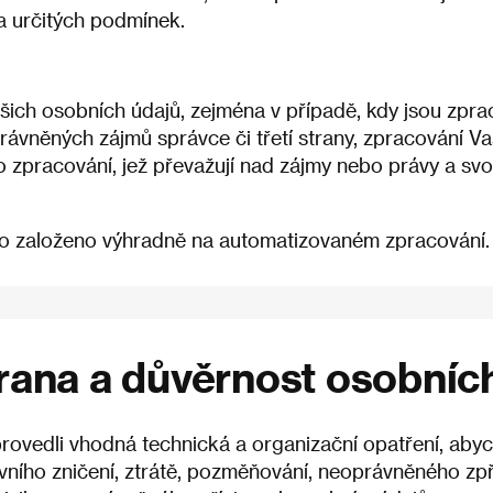
a určitých podmínek.
šich osobních údajů, zejména v případě, kdy jsou zpr
rávněných zájmů správce či třetí strany, zpracování V
o zpracování, jež převažují nad zájmy nebo právy a sv
lo založeno výhradně na automatizovaném zpracování.
rana a důvěrnost osobníc
rovedli vhodná technická a organizační opatření, abyc
ávního zničení, ztrátě, pozměňování, neoprávněného z