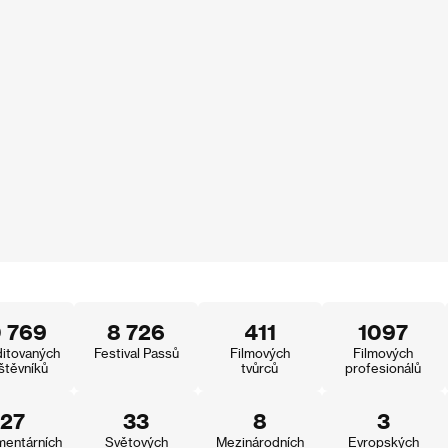
0 769
8 726
411
1097
itovaných
Festival Passů
Filmových
Filmových
štěvníků
tvůrců
profesionálů
27
33
8
3
entárních
Světových
Mezinárodních
Evropských