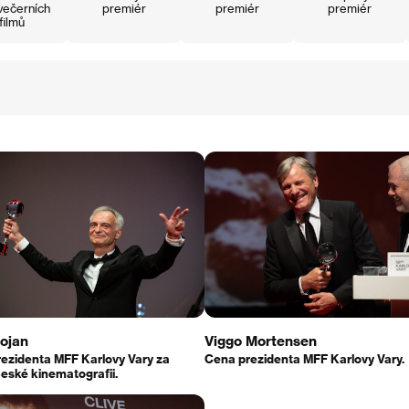
večerních
premiér
premiér
premiér
filmů
rojan
Viggo Mortensen
ezidenta MFF Karlovy Vary za
Cena prezidenta MFF Karlovy Vary.
české kinematografii.