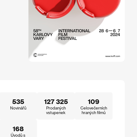
535
127 325
109
Novinářů
Prodaných
Celovečerních
vstupenek
hraných filmů
168
Úvodů s