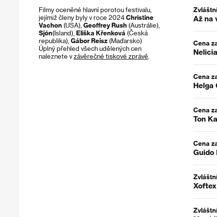
Filmy oceněné hlavní porotou festivalu,
Zvláštn
jejímiž členy byly v roce 2024
Christine
Až na 
Vachon
(USA),
Geoffrey Rush
(Austrálie),
Sjón
(Island),
Eliška Křenková
(Česká
republika),
Gábor Reisz
(Maďarsko)
Cena za
Úplný přehled všech udělených cen
Nelici
naleznete v
závěrečné tiskové zprávě
.
Cena za
Helga 
Cena za
Ton Ka
Cena za
Guido 
Zvláštn
Xoftex
Zvláštn