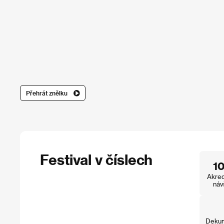
Přehrát znělku
Festival v číslech
1
Akred
náv
Dekum