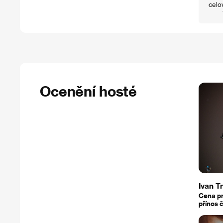
celo
Ocenění hosté
Ivan T
Cena pr
přínos 