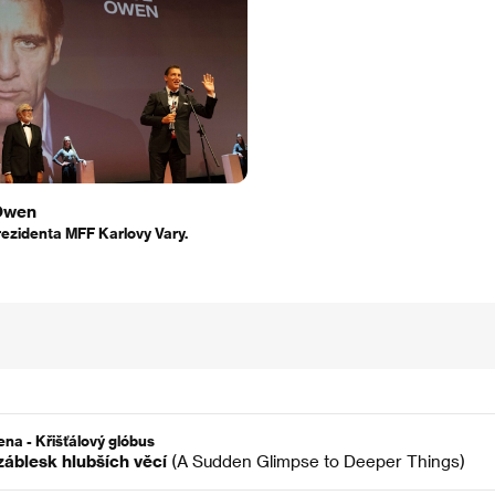
 Owen
ezidenta MFF Karlovy Vary.
ena - Křišťálový glóbus
záblesk hlubších věcí
(A Sudden Glimpse to Deeper Things)