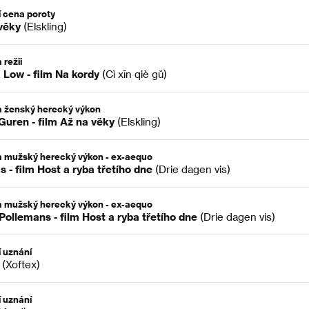
í cena poroty
věky
(Elskling)
 režii
a Low - film Na kordy
(Cì xīn qiè gŭ)
 ženský herecký výkon
Guren - film Až na věky
(Elskling)
 mužský herecký výkon - ex-aequo
s - film Host a ryba třetího dne
(Drie dagen vis)
 mužský herecký výkon - ex-aequo
Pollemans - film Host a ryba třetího dne
(Drie dagen vis)
í uznání
(Xoftex)
í uznání