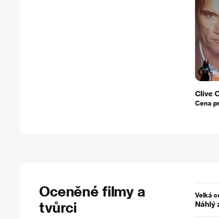
Clive
Cena pr
Oceněné filmy a
Velká c
tvůrci
Náhlý 