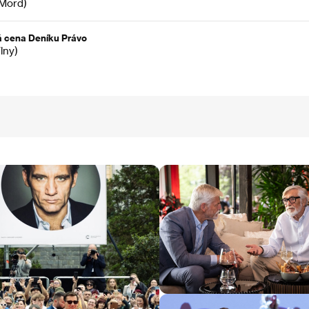
Mord)
 cena Deníku Právo
lny)