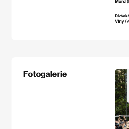
Mord
(
Divácká
Vlny
(V
Fotogalerie