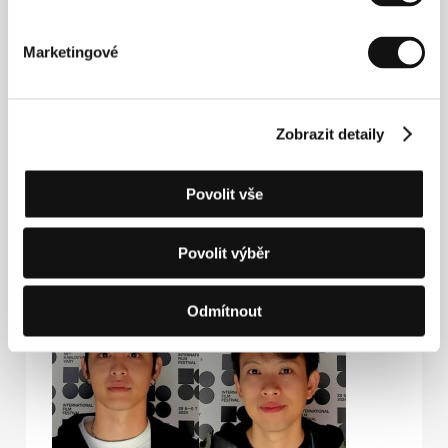
Hosté
Marketingové
Zobrazit detaily
Povolit vše
Povolit výběr
Nelicia Low
Liu Hsiu-Fu
Film Director
Actor
Odmítnout