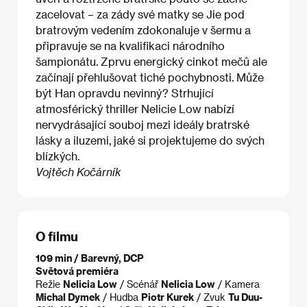
zacelovat – za zády své matky se Jie pod
bratrovým vedením zdokonaluje v šermu a
připravuje se na kvalifikaci národního
šampionátu. Zprvu energický cinkot mečů ale
začínají přehlušovat tiché pochybnosti. Může
být Han opravdu nevinný? Strhující
atmosférický thriller Nelicie Low nabízí
nervydrásající souboj mezi ideály bratrské
lásky a iluzemi, jaké si projektujeme do svých
blízkých.
Vojtěch Kočárník
O filmu
109 min / Barevný, DCP
Světová premiéra
Režie
Nelicia Low
/ Scénář
Nelicia Low
/ Kamera
Michal Dymek
/ Hudba
Piotr Kurek
/ Zvuk
Tu Duu-