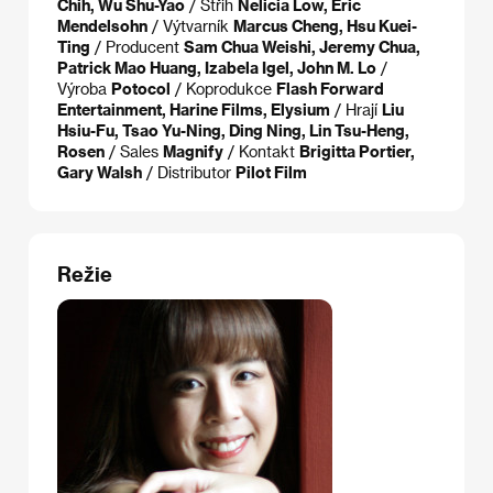
Chih, Wu Shu-Yao
/ Střih
Nelicia Low, Eric
Mendelsohn
/ Výtvarník
Marcus Cheng, Hsu Kuei-
Ting
/ Producent
Sam Chua Weishi, Jeremy Chua,
Patrick Mao Huang, Izabela Igel, John M. Lo
/
Výroba
Potocol
/ Koprodukce
Flash Forward
Entertainment, Harine Films, Elysium
/ Hrají
Liu
Hsiu-Fu, Tsao Yu-Ning, Ding Ning, Lin Tsu-Heng,
Rosen
/ Sales
Magnify
/ Kontakt
Brigitta Portier,
Gary Walsh
/ Distributor
Pilot Film
Režie