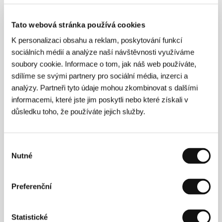
Tato webová stránka používá cookies
Press kontakt
K personalizaci obsahu a reklam, poskytování funkcí
Brigitta Portier
sociálních médií a analýze naší návštěvnosti využíváme
E-mail:
brigittaportier@alibicommunications.be
soubory cookie. Informace o tom, jak náš web používáte,
Gary Walsh
sdílíme se svými partnery pro sociální média, inzerci a
E-mail:
garywalsh@alibicommunications.be
analýzy. Partneři tyto údaje mohou zkombinovat s dalšími
informacemi, které jste jim poskytli nebo které získali v
důsledku toho, že používáte jejich služby.
Press kit
Výběr
Nutné
souhlasu
Press kit
Preferenční
Statistické