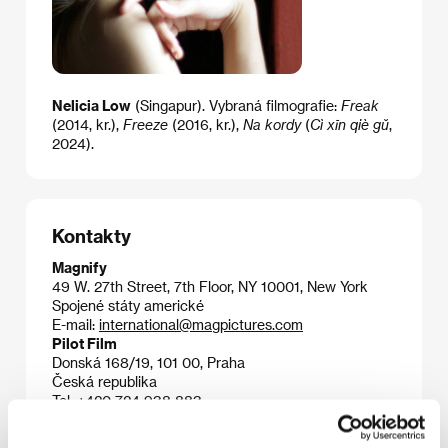
Nelicia Low
(Singapur). Vybraná filmografie:
Freak
(2014, kr.),
Freeze
(2016, kr.),
Na kordy
(
Cì xīn qiè gŭ
,
2024).
Kontakty
Magnify
49 W. 27th Street, 7th Floor, NY 10001, New York
Spojené státy americké
E-mail:
international@magpictures.com
Pilot Film
Donská 168/19, 101 00, Praha
Česká republika
Tel: +420 724 938 883
E-mail:
alzbeta@mimesis.cz