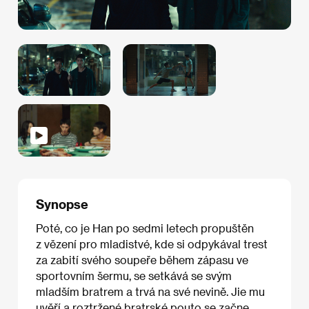
Synopse
Poté, co je Han po sedmi letech propuštěn
z vězení pro mladistvé, kde si odpykával trest
za zabití svého soupeře během zápasu ve
sportovním šermu, se setkává se svým
mladším bratrem a trvá na své nevině. Jie mu
uvěří a roztržené bratrské pouto se začne