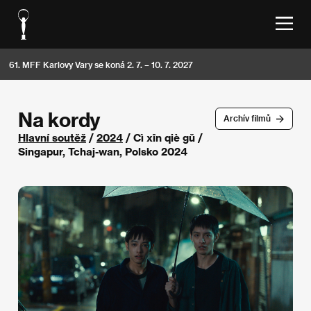
61. MFF Karlovy Vary se koná 2. 7. – 10. 7. 2027
Na kordy
Archív filmů
Hlavní soutěž
/
2024
/ Cì xīn qiè gŭ /
Singapur, Tchaj-wan, Polsko 2024