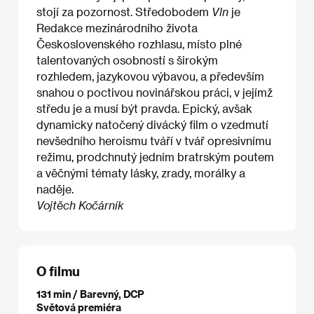
stojí za pozornost. Středobodem
Vln
je
Redakce mezinárodního života
Československého rozhlasu, místo plné
talentovaných osobností s širokým
rozhledem, jazykovou výbavou, a především
snahou o poctivou novinářskou práci, v jejímž
středu je a musí být pravda. Epický, avšak
dynamicky natočený divácký film o vzedmutí
nevšedního heroismu tváří v tvář opresivnímu
režimu, prodchnutý jedním bratrským poutem
a věčnými tématy lásky, zrady, morálky a
naděje.
Vojtěch Kočárník
O filmu
131 min / Barevný, DCP
Světová premiéra