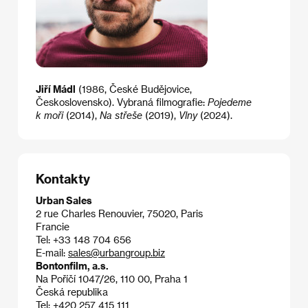
Jiří Mádl
(1986, České Budějovice,
Československo). Vybraná filmografie:
Pojedeme
k moři
(2014),
Na střeše
(2019),
Vlny
(2024).
Kontakty
Urban Sales
2 rue Charles Renouvier, 75020, Paris
Francie
Tel: +33 148 704 656
E-mail:
sales@urbangroup.biz
Bontonfilm, a.s.
Na Poříčí 1047/26, 110 00, Praha 1
Česká republika
Tel: +420 257 415 111