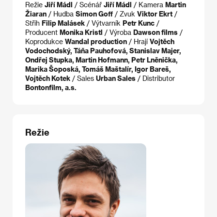
Režie
Jiří Mádl
/ Scénář
Jiří Mádl
/ Kamera
Martin
Žiaran
/ Hudba
Simon Goff
/ Zvuk
Viktor Ekrt
/
Střih
Filip Malásek
/ Výtvarník
Petr Kunc
/
Producent
Monika Kristl
/ Výroba
Dawson films
/
Koprodukce
Wandal production
/ Hrají
Vojtěch
Vodochodský, Táňa Pauhofová, Stanislav Majer,
Ondřej Stupka, Martin Hofmann, Petr Lněnička,
Marika Šoposká, Tomáš Maštalír, Igor Bareš,
Vojtěch Kotek
/ Sales
Urban Sales
/ Distributor
Bontonfilm, a.s.
Režie