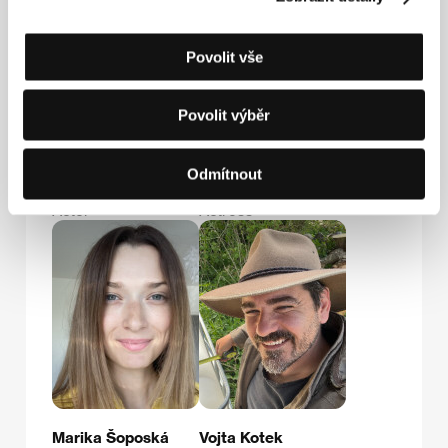
Povolit vše
Povolit výběr
Odmítnout
Petr Lněnička
Táňa Pauhofová
Actor
Actress
Marika Šoposká
Vojta Kotek