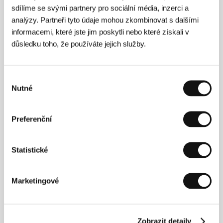
sdílíme se svými partnery pro sociální média, inzerci a
analýzy. Partneři tyto údaje mohou zkombinovat s dalšími
informacemi, které jste jim poskytli nebo které získali v
důsledku toho, že používáte jejich služby.
Jiří Mádl
Vojtěch
Film Director
Vodochodský
Výběr
Actor
Nutné
souhlasu
Preferenční
Statistické
Marketingové
Martin Hofmann
Jan Nedbal
Actor
Actor
Zobrazit detaily