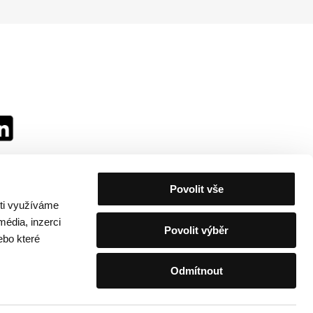
Povolit vše
sti využíváme
média, inzerci
Povolit výběr
ebo které
Odmítnout
festivalu
/
Kontakty