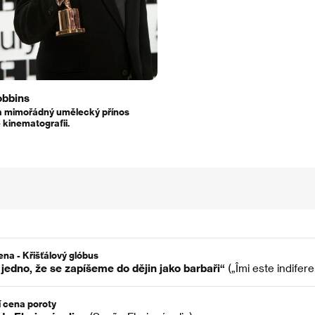
obbins
a mimořádný umělecký přínos
 kinematografii.
ena - Křišťálový glóbus
 jedno, že se zapíšeme do dějin jako barbaři“
(„Îmi este indifere
í cena poroty