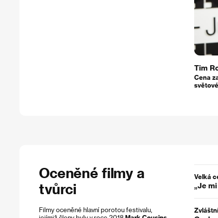
Tim R
Cena z
světové
Oceněné filmy a
Velká c
tvůrci
„Je mi
Filmy oceněné hlavní porotou festivalu,
Zvláštn
jejímiž členy byly v roce 2018
Mark Cousins