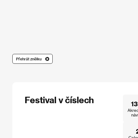
Přehrát znělku
Festival v číslech
1
Akred
náv
Celo