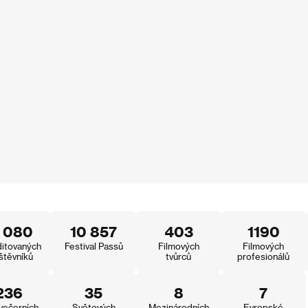
3 080
10 857
403
1190
itovaných
Festival Passů
Filmových
Filmových
štěvníků
tvůrců
profesionálů
236
35
8
7
večerních
Světových
Mezinárodních
Evropské