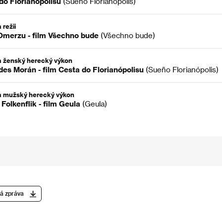
do Florianópolisu
(Sueño Florianópolis)
 režii
merzu - film Všechno bude
(Všechno bude)
 ženský herecký výkon
es Morán - film Cesta do Florianópolisu
(Sueño Florianópolis)
a mužský herecký výkon
Folkenflik - film Geula
(Geula)
á zpráva