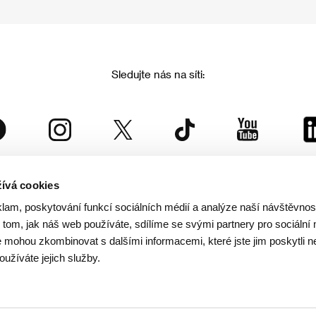
Sledujte nás na síti:
ívá cookies
Mezinárodní filmový festival Karlovy Vary
klam, poskytování funkcí sociálních médií a analýze naší návštěvno
je součástí rodiny KVIFF Group, která zastřešuje i další projekty:
tom, jak náš web používáte, sdílíme se svými partnery pro sociální 
je mohou zkombinovat s dalšími informacemi, které jste jim poskytli n
oužíváte jejich služby.
© 2026 KVIFF GROUP
rana soukromí návštěvníků webu
/
VOP
/
Ochrana osobních údajů
/
Reklamační řád
/
Statut 