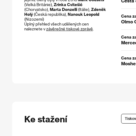
Cesta 
(Velká Británie),
Zrinka Cvitešić
(Chorvatsko),
Marta Donzelli
(Itálie),
Zdeněk
Holý
(Česká republika),
Nanouk Leopold
Cena za
(Nizozemí)
Olmo O
Úplný přehled všech udělených cen
naleznete v
závěrečné tiskové zprávě
.
Cena za
Merced
Cena z
Moshe 
Ke stažení
Tiskov