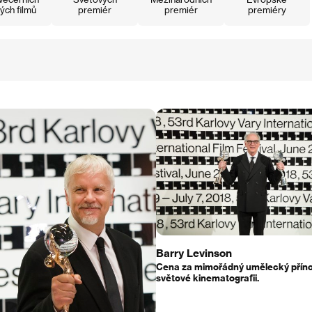
ých filmů
premiér
premiér
premiéry
Barry Levinson
Cena za mimořádný umělecký přín
světové kinematografii.