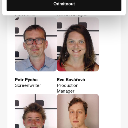
Odmítnout
Jana Vlčková
Daniel Němec
Film Editor
Sound Designer
Petr Pýcha
Eva Kovářová
Screenwriter
Production
Manager