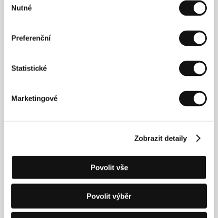
Nutné
souhlasu
Preferenční
Statistické
Marketingové
Monika Omerzu
Lenka Vlasáková
Midriaková
Actress
Music Composer
Zobrazit detaily
Povolit vše
Povolit výběr