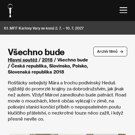
61. MFF Karlovy Vary se koná 2. 7. – 10. 7. 2027
Všechno bude
Archív filmů
Hlavní soutěž
/
2018
/ Všechno bude
/ Česká republika, Slovinsko, Polsko,
Slovenská republika 2018
Rošťácky sebejistý Mára a trochu podivínský Heduš
vyjíždějí do promrzlé krajiny za dobrodružstvím, jak jinak
než autem. Vždyť Márovi zanedlouho bude patnáct. Road
movie o mouchách, které občas vylézají i v zimě, na
policejní stanici končící příběh o nepopsatelném poutu
klučičího přátelství, o nezkrotné touze něco zažít, i když
přesně nevíte co.