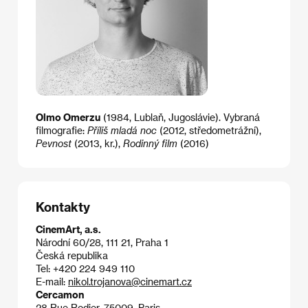
Olmo Omerzu
(1984, Lublaň, Jugoslávie). Vybraná
filmografie:
Příliš mladá noc
(2012, středometrážní),
Pevnost
(2013, kr.),
Rodinný film
(2016)
Kontakty
CinemArt, a.s.
Národní 60/28, 111 21, Praha 1
Česká republika
Tel: +420 224 949 110
E-mail:
nikol.trojanova@cinemart.cz
Cercamon
28 Rue Rodier, 75009, Paris