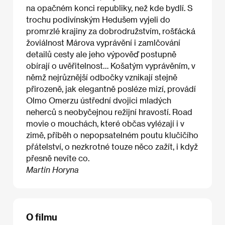
na opačném konci republiky, než kde bydlí. S
trochu podivínským Hedušem vyjeli do
promrzlé krajiny za dobrodružstvím, rošťácká
žoviálnost Márova vyprávění i zamlčování
detailů cesty ale jeho výpověď postupně
obírají o uvěřitelnost… Košatým vyprávěním, v
němž nejrůznější odbočky vznikají stejně
přirozeně, jak elegantně posléze mizí, provádí
Olmo Omerzu ústřední dvojici mladých
neherců s neobyčejnou režijní hravostí. Road
movie o mouchách, které občas vylézají i v
zimě, příběh o nepopsatelném poutu klučičího
přátelství, o nezkrotné touze něco zažít, i když
přesně nevíte co.
Martin Horyna
O filmu