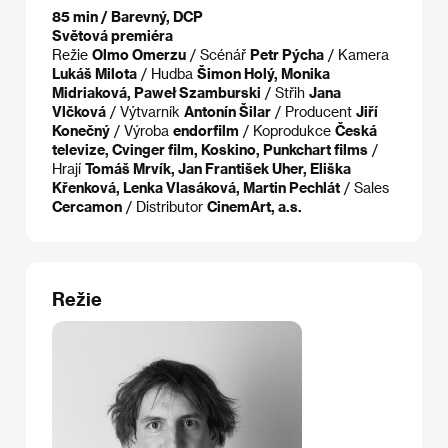
85 min / Barevný, DCP
Světová premiéra
Režie
Olmo Omerzu
/ Scénář
Petr Pýcha
/ Kamera
Lukáš Milota
/ Hudba
Šimon Holý, Monika
Midriaková, Paweł Szamburski
/ Střih
Jana
Vlčková
/ Výtvarník
Antonín Šilar
/ Producent
Jiří
Konečný
/ Výroba
endorfilm
/ Koprodukce
Česká
televize, Cvinger film, Koskino, Punkchart films
/
Hrají
Tomáš Mrvík, Jan František Uher, Eliška
Křenková, Lenka Vlasáková, Martin Pechlát
/ Sales
Cercamon
/ Distributor
CinemArt, a.s.
Režie