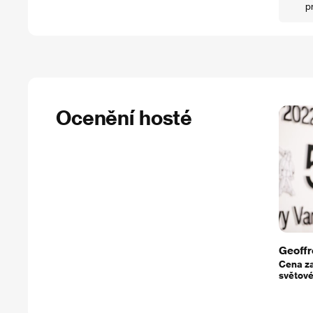
p
Ocenění hosté
Geoffr
Cena z
světové