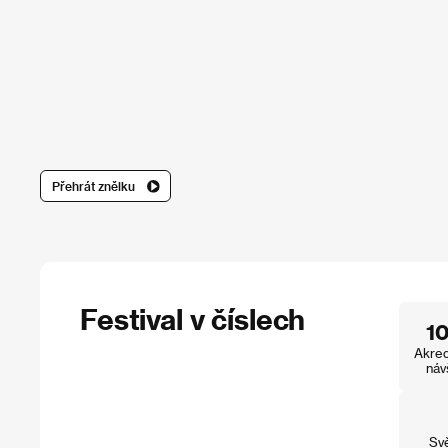
Přehrát znělku
Festival v číslech
1
Akred
náv
Sv