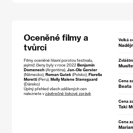
Oceněné filmy a
Velká c
tvůrci
Nadějn
Filmy oceněné hlavní porotou festivalu,
Zvláštn
jejímiž členy byly v roce 2022
Benjamin
Musíte
Domenech
(Argentina),
Jan-Ole Gerster
(Německo),
Roman Gutek
(Polsko),
Fiorella
Moretti
(Peru),
Molly Malene Stensgaard
Cena za
(Dánsko)
Beata 
Úplný přehled všech udělených cen
naleznete v
závěrečné tiskové zprávě
.
Cena za
Taki M
Cena za
Mariam