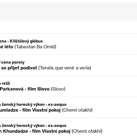
ena - Křišťálový glóbus
é léto
(Tabestan Ba Omid)
í cena poroty
 se přijet podívat
(Tenéis que venir a verla)
 režii
Parkanová - film Slovo
(Slovo)
 ženský herecký výkon - ex-aequo
umladze - film Vlastní pokoj
(Chemi otakhi)
 ženský herecký výkon - ex-aequo
 Khundadze - film Vlastní pokoj
(Chemi otakhi)