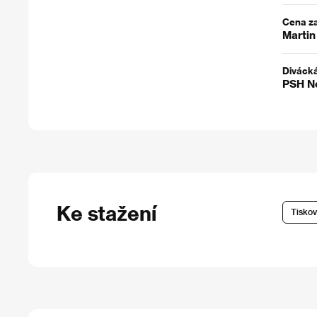
Cena z
Martin
Divácká
PSH N
Ke stažení
Tiskov