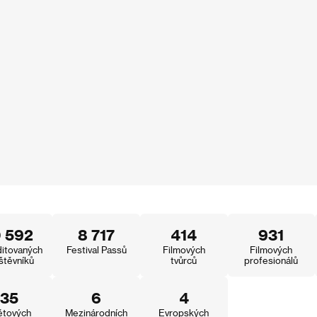
0 592
8 717
414
931
itovaných
Festival Passů
Filmových
Filmových
štěvníků
tvůrců
profesionálů
35
6
4
ětových
Mezinárodních
Evropských