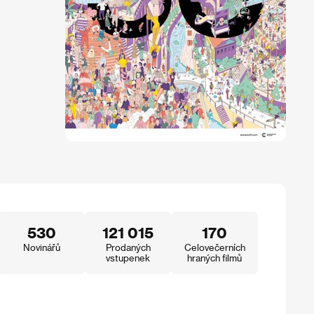
530
121 015
170
Novinářů
Prodaných
Celovečerních
vstupenek
hraných filmů