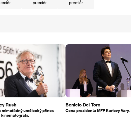
remiér
premiér
premiér
ey Rush
Benicio Del Toro
a mimořádný umělecký přínos
Cena prezidenta MFF Karlovy Vary.
 kinematografii.