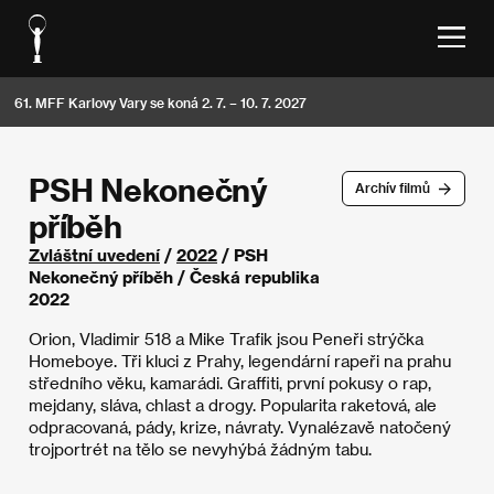
61. MFF Karlovy Vary se koná 2. 7. – 10. 7. 2027
PSH Nekonečný
Archív filmů
příběh
Zvláštní uvedení
/
2022
/ PSH
Nekonečný příběh / Česká republika
2022
Orion, Vladimir 518 a Mike Trafik jsou Peneři strýčka
Homeboye. Tři kluci z Prahy, legendární rapeři na prahu
středního věku, kamarádi. Graffiti, první pokusy o rap,
mejdany, sláva, chlast a drogy. Popularita raketová, ale
odpracovaná, pády, krize, návraty. Vynalézavě natočený
trojportrét na tělo se nevyhýbá žádným tabu.