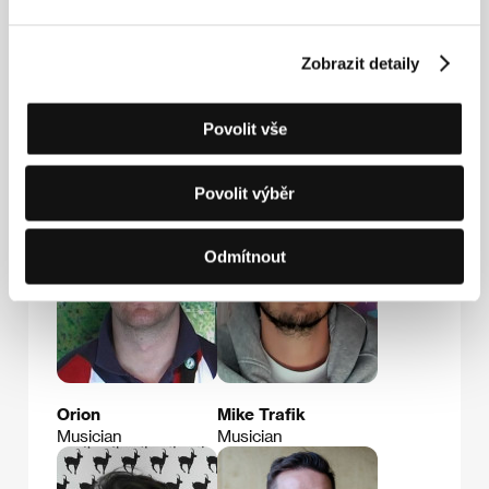
Zobrazit detaily
Štěpán FOK
Vladimír Brož
Povolit vše
Vodrážka
Musician
Film Director
Povolit výběr
Odmítnout
Orion
Mike Trafik
Musician
Musician