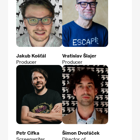
Jakub Košťál
Vratislav Šlajer
Producer
Producer
Petr Cífka
Šimon Dvořáček
Screenwriter
Director of