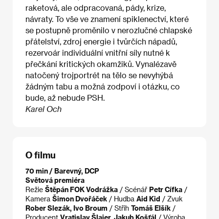
raketová, ale odpracovaná, pády, krize,
návraty. To vše ve znamení spiklenectví, které
se postupně proměnilo v nerozlučné chlapské
přátelství, zdroj energie i tvůrčích nápadů,
rezervoár individuální vnitřní síly nutné k
přečkání kritických okamžiků. Vynalézavě
natočený trojportrét na tělo se nevyhýbá
žádným tabu a možná zodpoví i otázku, co
bude, až nebude PSH.
Karel Och
O filmu
70 min / Barevný, DCP
Světová premiéra
Režie
Štěpán FOK Vodrážka
/ Scénář
Petr Cífka
/
Kamera
Šimon Dvořáček
/ Hudba
Aid Kid
/ Zvuk
Rober Slezák, Ivo Broum
/ Střih
Tomáš Elšík
/
Producent
Vratislav Šlajer, Jakub Košťál
/ Výroba