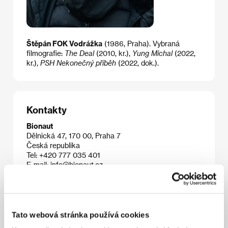
Štěpán FOK Vodrážka
(1986, Praha). Vybraná
filmografie:
The Deal
(2010, kr.),
Yung Michal
(2022,
kr.),
PSH Nekonečný příběh
(2022, dok.).
Kontakty
Bionaut
Dělnická 47, 170 00, Praha 7
Česká republika
Tel: +420 777 035 401
E-mail:
info@bionaut.cz
Aerofilms
Milady Horákové 383/79, 170 00, Praha 7
Česká republika
Tel: +420 224 947 566
E-mail:
info@aerofilms.cz
Tato webová stránka používá cookies