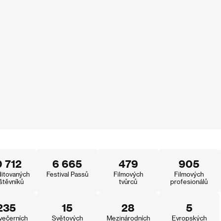
0 712
6 665
479
905
itovaných
Festival Passů
Filmových
Filmových
štěvníků
tvůrců
profesionálů
235
15
28
5
večerních
Světových
Mezinárodních
Evropských