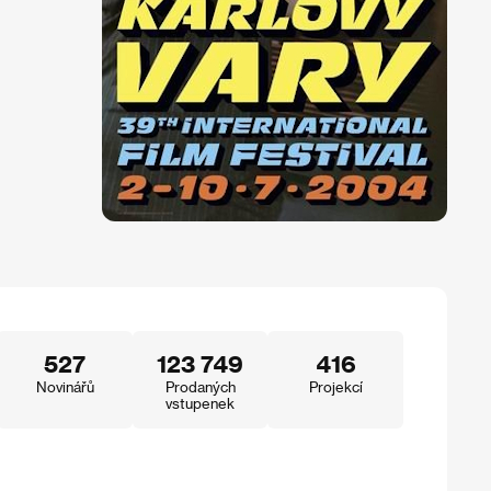
527
123 749
416
Novinářů
Prodaných
Projekcí
vstupenek