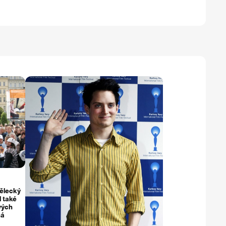
mělecký
l také
vých
má