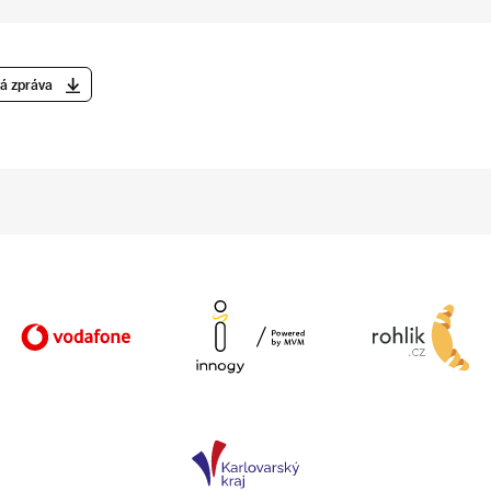
á zpráva