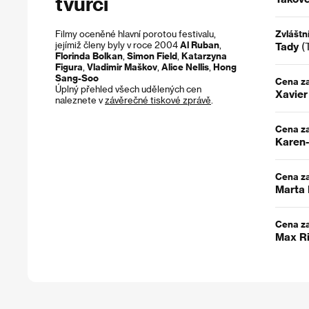
tvůrci
Filmy oceněné hlavní porotou festivalu,
Zvláštn
jejímiž členy byly v roce 2004
Al Ruban
,
Tady
(
Florinda Bolkan
,
Simon Field
,
Katarzyna
Figura
,
Vladimir Maškov
,
Alice Nellis
,
Hong
Sang-Soo
Cena za
Úplný přehled všech udělených cen
Xavier
naleznete v
závěrečné tiskové zprávě
.
Cena za
Karen-
Cena za
Marta 
Cena z
Max Ri