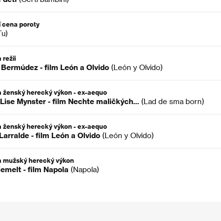
í cena poroty
Tu)
 režii
 Bermúdez - film León a Olvido
(León y Olvido)
 ženský herecký výkon - ex-aequo
Lise Mynster - film Nechte maličkých...
(Lad de sma born)
 ženský herecký výkon - ex-aequo
Larralde - film León a Olvido
(León y Olvido)
a mužský herecký výkon
emelt - film Napola
(Napola)