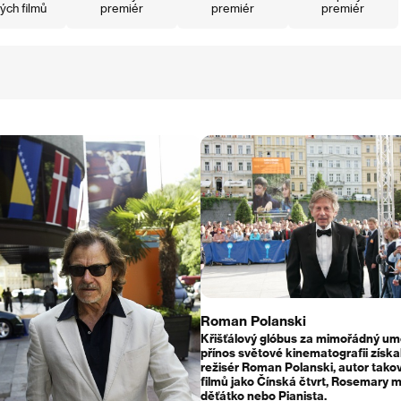
ých filmů
premiér
premiér
premiér
Roman Polanski
Křišťálový glóbus za mimořádný u
přínos světové kinematografii získa
režisér Roman Polanski, autor tako
filmů jako Čínská čtvrt, Rosemary 
děťátko nebo Pianista.