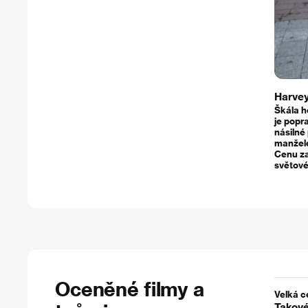
Harvey
Škála h
je popra
násilné 
manžele 
Cenu z
světové
Oceněné filmy a
Velká c
Takové