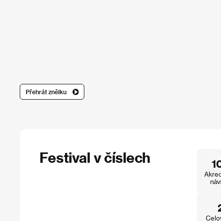
Přehrát znělku
Festival v číslech
1
Akred
náv
Celo