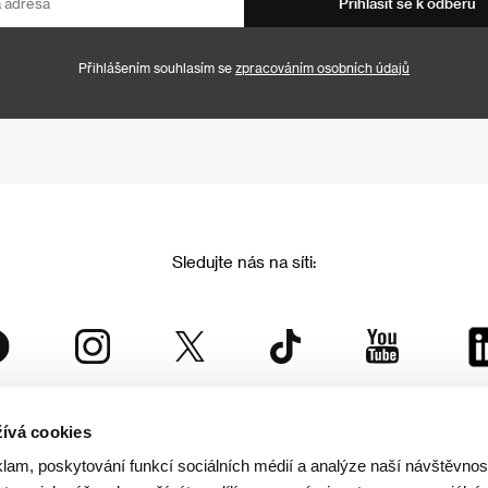
Přihlásit se k odběru
Přihlášením souhlasím se
zpracováním osobních údajů
Sledujte nás na síti:
ívá cookies
Mezinárodní filmový festival Karlovy Vary
klam, poskytování funkcí sociálních médií a analýze naší návštěvno
je součástí rodiny KVIFF Group, která zastřešuje i další projekty: