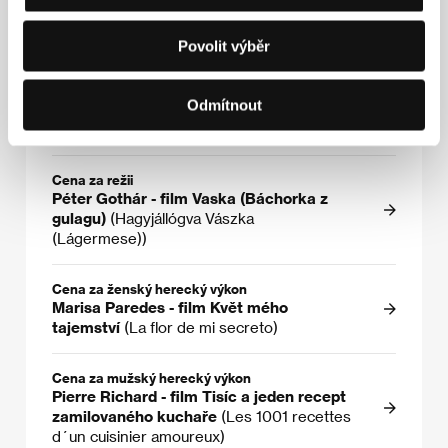
Probst
Velká cena - Křišťálový glóbus
Povolit výběr
Kavkazský zajatec
(Kavkazskij plennik)
Odmítnout
Zvláštní cena poroty
Svatá Klára
(Clara Hakadusha)
Cena za režii
Péter Gothár - film Vaska (Báchorka z
gulagu)
(Hagyjállógva Vászka
(Lágermese))
Cena za ženský herecký výkon
Marisa Paredes - film Květ mého
tajemství
(La flor de mi secreto)
Cena za mužský herecký výkon
Pierre Richard - film Tisíc a jeden recept
zamilovaného kuchaře
(Les 1001 recettes
d´un cuisinier amoureux)