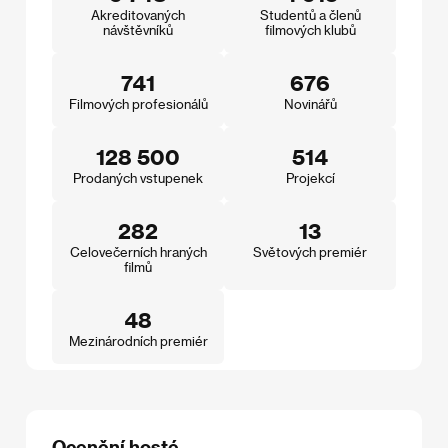
Akreditovaných
Studentů a členů
návštěvníků
filmových klubů
741
676
Filmových profesionálů
Novinářů
128 500
514
Prodaných vstupenek
Projekcí
282
13
Celovečerních hraných
Světových premiér
filmů
48
Mezinárodních premiér
Ocenění hosté