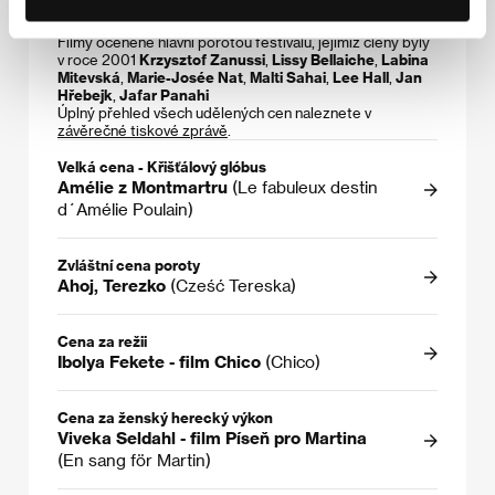
Oceněné filmy a tvůrci
Filmy oceněné hlavní porotou festivalu, jejímiž členy byly
v roce 2001
Krzysztof Zanussi
,
Lissy Bellaiche
,
Labina
Mitevská
,
Marie-Josée Nat
,
Malti Sahai
,
Lee Hall
,
Jan
Hřebejk
,
Jafar Panahi
Úplný přehled všech udělených cen naleznete v
závěrečné tiskové zprávě
.
Velká cena - Křišťálový glóbus
Amélie z Montmartru
(Le fabuleux destin
d´Amélie Poulain)
Zvláštní cena poroty
Ahoj, Terezko
(Cześć Tereska)
Cena za režii
Ibolya Fekete - film Chico
(Chico)
Cena za ženský herecký výkon
Viveka Seldahl - film Píseň pro Martina
(En sang för Martin)