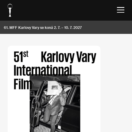
61. MFF Karlovy Vary se koná 2. 7. – 10. 7. 2027