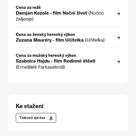
Cena za režii
Damjan Kozole - film Noční život
(Nočno
življenje)
Cena za ženský herecký výkon
Zuzana Mauréry - film Učitelka
(Učiteľka)
Cena za mužský herecký výkon
Szabolcs Hajdu - film Rodinné štěstí
(Ernelláék Farkaséknál)
Ke stažení
Tisková zpráva