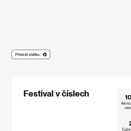
Přehrát znělku
Festival v číslech
1
Akred
náv
Celo