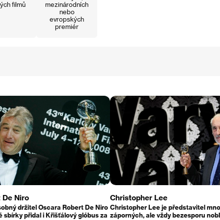
ých filmů
mezinárodních
nebo
evropských
premiér
 De Niro
Christopher Lee
obný držitel Oscara Robert De Niro
Christopher Lee je představitel mn
é sbírky přidal i Křišťálový glóbus za
záporných, ale vždy bezesporu nob