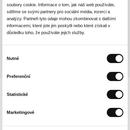
soubory cookie. Informace o tom, jak náš web používáte,
diváků
projekcí
sdílíme se svými partnery pro sociální média, inzerci a
analýzy. Partneři tyto údaje mohou zkombinovat s dalšími
1
> 40
informacemi, které jste jim poskytli nebo které získali v
Světová premiéra
míst navštívených
delegací z týmu MFF
důsledku toho, že používáte jejich služby.
KV
3
Výběr
Evropské premiéry
Nutné
souhlasu
Preferenční
Statistické
Marketingové