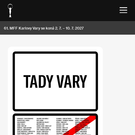
61. MFF Karlovy Vary se koná 2. 7. – 10. 7. 2027