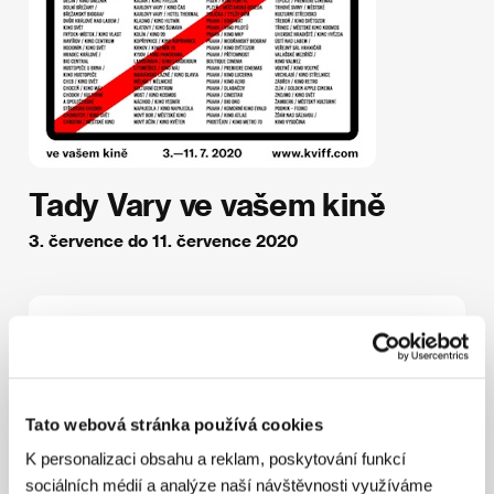
Tady Vary ve vašem kině
3. července do 11. července 2020
Festival v číslech
96
16
kinosálů po celé České
filmových titulů
Tato webová stránka používá cookies
republice
K personalizaci obsahu a reklam, poskytování funkcí
sociálních médií a analýze naší návštěvnosti využíváme
36 645
1536