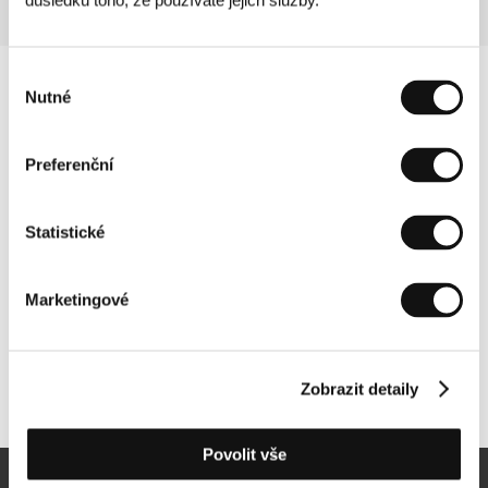
důsledku toho, že používáte jejich služby.
Výběr
Nutné
souhlasu
Preferenční
Statistické
Marketingové
Další partneři
Zobrazit detaily
Povolit vše