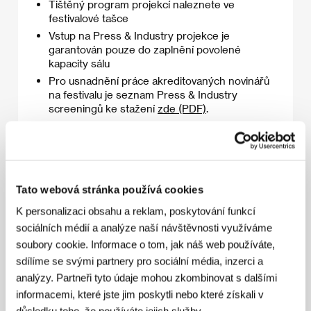
Tištěný program projekcí naleznete ve
festivalové tašce
Vstup na Press & Industry projekce je
garantován pouze do zaplnění povolené
kapacity sálu
Pro usnadnění práce akreditovaných novinářů
na festivalu je seznam Press & Industry
screeningů ke stažení
zde (PDF)
.
Tato webová stránka používá cookies
3. 7. 2026
K personalizaci obsahu a reklam, poskytování funkcí
sociálních médií a analýze naší návštěvnosti využíváme
20:00
21:00
soubory cookie. Informace o tom, jak náš web používáte,
sdílíme se svými partnery pro sociální média, inzerci a
Zápas století
Kinosál A
analýzy. Partneři tyto údaje mohou zkombinovat s dalšími
20:30
1
informacemi, které jste jim poskytli nebo které získali v