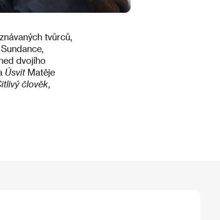
znávaných tvůrců,
o Sundance,
ned dvojího
ma
Úsvit
Matěje
itlivý člověk
,