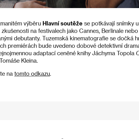
ozmanitém výběru
Hlavní soutěže
se potkávají snímky u
í zkušenosti na festivalech jako Cannes, Berlinale neb
anými debutanty. Tuzemská kinematografie se dočká h
vých premiérách bude uvedeno dobové detektivní dra
tejnojmennou adaptací ceněné knihy Jáchyma Topola
C
 Tomáše Kleina.
ete na
tomto odkazu
.