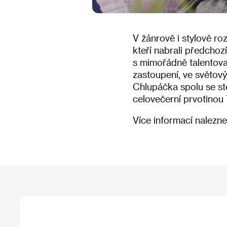
V žánrově i stylově r
kteří nabrali předchoz
s mimořádně talentov
zastoupení, ve světo
Chlupáčka spolu se s
celovečerní prvotinou
Více informací nalezn