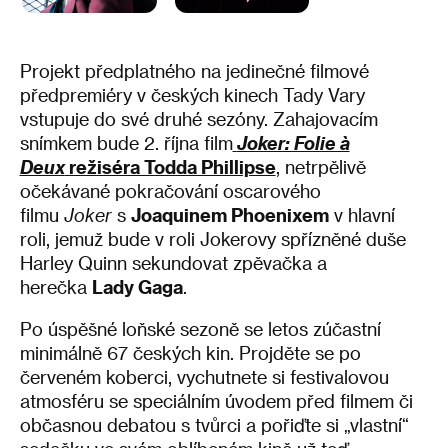
Projekt předplatného na jedinečné filmové
předpremiéry v českých kinech Tady Vary
vstupuje do své druhé sezóny. Zahajovacím
snímkem bude 2. října film
Joker: Folie à
Deux
režiséra Todda Phillipse
, netrpělivě
očekávané pokračování oscarového
filmu
Joker
s
Joaquinem Phoenixem
v hlavní
roli, jemuž bude v roli Jokerovy spřízněné duše
Harley Quinn sekundovat zpěvačka a
herečka
Lady Gaga
.
Po úspěšné loňské sezoně se letos zúčastní
minimálně 67 českých kin. Projděte se po
červeném koberci, vychutnete si festivalovou
atmosféru se speciálním úvodem před filmem či
občasnou debatou s tvůrci a pořiďte si „vlastní“