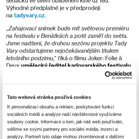
sedačku ve svém oblíbeném kině už teď.
Výhodné předplatné je v předprodeji
na
tadyvary.cz
.
„
Zahajovací snímek bude mít světovou premiéru
na festivalu v Benátkách a poté zamíří do světa.
Jsme nadšeni, že druhou sezónu projektu Tady
Vary odstartujeme nejočekávanějším titulem
letošního podzimu
,“ říká o filmu Joker: Folie à
Deux
umělecký ředitel karlovarského festivalu
Karel Och
. „
Jeho předchůdce – snímek Joker –
před pěti lety uchvátil filmové publikum a
vysloužil si 11 nominací na Oscara, jednu ze dvou
exkluzivních sošek si nakonec po zásluze odnesl
Tato webová stránka používá cookies
Joaquin Phoenix. Po jeho boku se v pokračování
K personalizaci obsahu a reklam, poskytování funkcí
objeví světoznámá zpěvačka a herečka Lady
sociálních médií a analýze naší návštěvnosti využíváme
Gaga a vše nasvědčuje tomu, že i tentokrát půjde
soubory cookie. Informace o tom, jak náš web používáte,
pro mnohé diváky o nezapomenutelný filmový
sdílíme se svými partnery pro sociální média, inzerci a
zážitek
,“ doplňuje Karel Och.
analýzy. Partneři tyto údaje mohou zkombinovat s dalšími