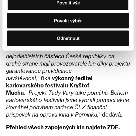
Povolit vše
Císařských lázní v samotných Karlových
Varech
. Letošní ročník tak bude pro diváky ještě
Povolit výběr
dostupnější.
„P
rojekt Tady Vary je užitečný pro diváky i pro
Odmítnout
kinaře. Na jedné straně pomáhá dostat pestrou a
kvalitní filmovou nabídku do kin i v těch
nejodlehlejších částech České republiky, na
druhé straně mají provozovatelé kin díky projektu
garantovanou pravidelnou
návštěvnost
,” říká
výkonný ředitel
karlovarského festivalu
Kryštof
Mucha
. „
Projekt Tady Vary také pomáhá. Během
karlovarského festivalu jsme vybrali pomocí akce
Pomáhej pohybem nadace ČEZ finanční
příspěvek na opravu kina v Perninku
,” dodává.
Přehled všech zapojených kin najdete
ZDE.