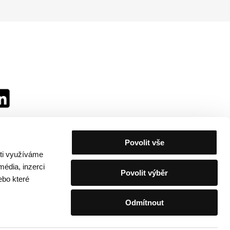
Povolit vše
sti využíváme
média, inzerci
Povolit výběr
ebo které
Odmítnout