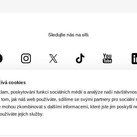
Sledujte nás na síti:
ívá cookies
Mezinárodní filmový festival Karlovy Vary
klam, poskytování funkcí sociálních médií a analýze naší návštěvno
je součástí rodiny KVIFF Group, která zastřešuje i další projekty:
tom, jak náš web používáte, sdílíme se svými partnery pro sociální 
je mohou zkombinovat s dalšími informacemi, které jste jim poskytli n
oužíváte jejich služby.
© 2026 KVIFF GROUP