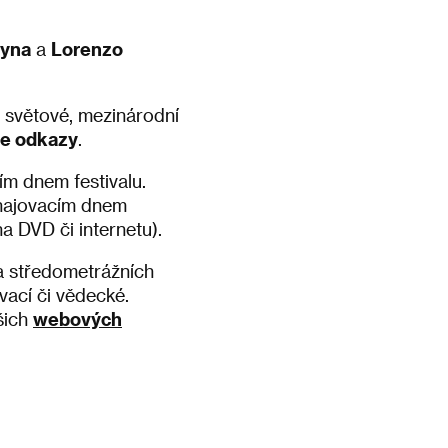
ryna
a
Lorenzo
 světové, mezinárodní
ne odkazy
.
m dnem festivalu.
ahajovacím dnem
na DVD či internetu).
 a středometrážních
vací či vědecké.
šich
webových