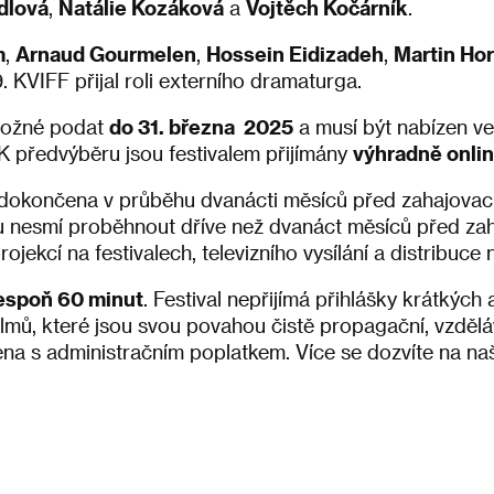
dlová
,
Natálie Kozáková
a
Vojtěch Kočárník
.
m
,
Arnaud Gourmelen
,
Hossein Eidizadeh
,
Martin Ho
9. KVIFF přijal roli externího dramaturga.
 možné podat
do 31. března 2025
a musí být nabízen ve
K předvýběru jsou festivalem přijímány
výhradně onli
 dokončena v průběhu dvanácti měsíců před zahajovací
u nesmí proběhnout dříve než dvanáct měsíců před z
rojekcí na festivalech, televizního vysílání a distribuce 
lespoň 60 minut
. Festival nepřijímá přihlášky krátkých
filmů, které jsou svou povahou čistě propagační, vzdělá
jena s administračním poplatkem. Více se dozvíte na na