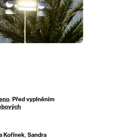
jeno
.
Před vyplněním
webových
a Kořínek
,
Sandra