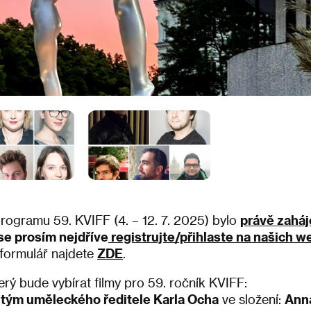
programu 59. KVIFF (4. – 12. 7. 2025) bylo
právě zahá
se prosím nejdříve
registrujte/přihlaste na našich 
 formulář najdete
ZDE
.
rý bude vybírat filmy pro 59. ročník KVIFF:
 tým uměleckého ředitele Karla Ocha
ve složení:
Ann