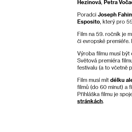
Hezinová
,
Petra Voča
Poradci
Joseph Fahi
Esposito
, který pro 5
Film na 59. ročník je
či evropské premiéře. 
Výroba filmu musí být
Světová premiéra film
festivalu (a to včetně p
Film musí mít
délku a
filmů (do 60 minut) a 
Přihláška filmu je spo
stránkách
.