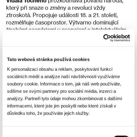
Vidala Tocheho
prozkoumává povahu národa,
který při snaze o změny a revoluci vždy
ztroskotá. Propojuje události 18. a 21. století,
rozmělňuje časoprostor. Výtvarno dominující
širokými scenériemi v propojení s intelektuálním
dialogem a symbolikou vytváří nejednoznačnou
fresku, v jejíž konturách se odehrává odvěký boj
proti vykořisťování a útlaku. Rozmanitý tvar
snímku však není na úkor empatie a
Tato webová stránka používá cookies
prokreslených postav. Zhlédnout jej můžete od 18
K personalizaci obsahu a reklam, poskytování funkcí
h.
sociálních médií a analýze naší návštěvnosti využíváme
soubory cookie. Informace o tom, jak náš web používáte,
Debutant
Manoël Dupont
rozplétá vztah mezi
sdílíme se svými partnery pro sociální média, inzerci a
dvěma muži, které spojí netradiční cesta za
analýzy. Partneři tyto údaje mohou zkombinovat s dalšími
transplantací vlasů do Istanbulu. Křehce
informacemi, které jste jim poskytli nebo které získali v
nasnímaný snímek
Před a po
na vztahovém
důsledku toho, že používáte jejich služby.
půdorysu neustále osciluje mezi blízkostí a
vzdáleností. Ohledává zranitelnost, nádheru
nedokonalosti a queer identitu. I přes subtilní
Výběr