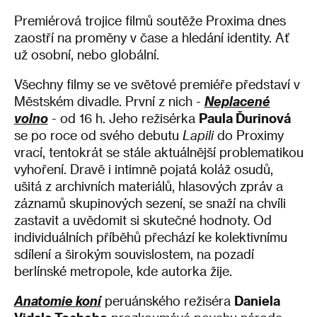
Premiérová trojice filmů soutěže Proxima dnes
zaostří na proměny v čase a hledání identity. Ať
už osobní, nebo globální.
Všechny filmy se ve světové premiéře představí v
Městském divadle. První z nich -
Neplacené
volno
- od 16 h. Jeho režisérka
Paula Ďurinová
se po roce od svého debutu
Lapili
do Proximy
vrací, tentokrát se stále aktuálnější problematikou
vyhoření. Dravě i intimně pojatá koláž osudů,
ušitá z archivních materiálů, hlasových zpráv a
záznamů skupinových sezení, se snaží na chvíli
zastavit a uvědomit si skutečné hodnoty. Od
individuálních příběhů přechází ke kolektivnímu
sdílení a širokým souvislostem, na pozadí
berlínské metropole, kde autorka žije.
Anatomie koní
peruánského režiséra
Daniela