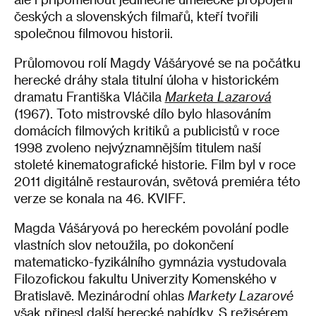
českých a slovenských filmařů, kteří tvořili
společnou filmovou historii.
Průlomovou rolí Magdy Vášáryové se na počátku
herecké dráhy stala titulní úloha v historickém
dramatu Františka Vláčila
Marketa Lazarová
(1967). Toto mistrovské dílo bylo hlasováním
domácích filmových kritiků a publicistů v roce
1998 zvoleno nejvýznamnějším titulem naší
stoleté kinematografické historie. Film byl v roce
2011 digitálně restaurován, světová premiéra této
verze se konala na 46. KVIFF.
Magda Vášáryová po hereckém povolání podle
vlastních slov netoužila, po dokončení
matematicko-fyzikálního gymnázia vystudovala
Filozofickou fakultu Univerzity Komenského v
Bratislavě. Mezinárodní ohlas
Markety Lazarové
však přinesl další herecké nabídky. S režisérem