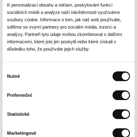
snímek
…a pozdravuji vlaštovky
(1972),
K personalizaci obsahu a reklam, poskytování funkcí
pravidelně se objevovala v televizních filmech a
sociálních médií a analýze naší návštěvnosti využíváme
inscenacích. Spolupráci s Petrem Weiglem si
soubory cookie. Informace o tom, jak náš web používáte,
zopakovala na filmové verzi světoznámé
sdílíme se svými partnery pro sociální média, inzerci a
Dvořákovy opery
Rusalka
(1977).
analýzy. Partneři tyto údaje mohou zkombinovat s dalšími
informacemi, které jste jim poskytli nebo které získali v
Mimořádnou diváckou popularitu jí přinesla úloha
důsledku toho, že používáte jejich služby.
rozpustilé správcové z komedie
Postřižiny
(1984),
kterou podle předlohy Bohumila Hrabala
režíroval Jiří Menzel. S Dušanem Hanákem
Výběr
natočila psychologické drama
Tichá radosť
Nutné
souhlasu
(1985), další setkání s režisérem Jaromilem
Jirešem pak představovalo životopisné drama o
Preferenční
skladateli Leoši Janáčkovi
Lev s bílou hřívou
(1986). Hereckou kariéru uzavřela
psychologickým dramatem
Súkromné životy
Statistické
(1990) v režii Dušana Hanáka.
Po sametové revoluci přijala nabídku prezidenta
Marketingové