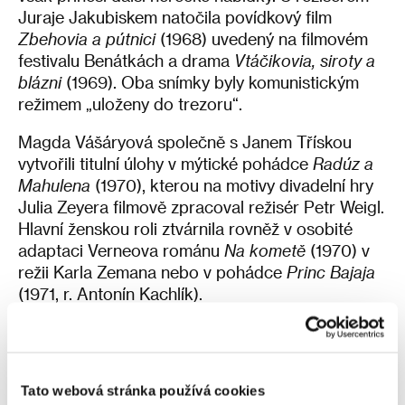
Juraje Jakubiskem natočila povídkový film
Zbehovia a pútnici
(1968) uvedený na filmovém
festivalu Benátkách a drama
Vtáčikovia, siroty a
blázni
(1969). Oba snímky byly komunistickým
režimem „uloženy do trezoru“.
Magda Vášáryová společně s Janem Třískou
vytvořili titulní úlohy v mýtické pohádce
Radúz a
Mahulena
(1970), kterou na motivy divadelní hry
Julia Zeyera filmově zpracoval režisér Petr Weigl.
Hlavní ženskou roli ztvárnila rovněž v osobité
adaptaci Verneova románu
Na kometě
(1970) v
režii Karla Zemana nebo v pohádce
Princ Bajaja
(1971, r. Antonín Kachlík).
Po vysokoškolském studiu začala účinkovat v
Divadle Na korze, následně působila na Nové
scéně v Bratislavě a ve Slovenském národním
Tato webová stránka používá cookies
divadle. S Jaromilem Jirešem natočila životopisný