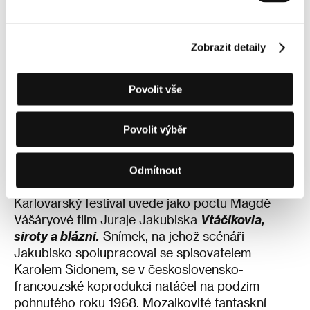
Václava Havla a stala se velvyslankyní
Československa v Rakousku (1990-1993), v
letech 2000-2005 působila jako velvyslankyně
Zobrazit detaily
Slovenské republiky v Polsku. Nadále se
angažovala v politice i veřejném životě. V únoru
2026 získala titul Ph.D. v oboru Historické
Povolit vše
sociologie na Fakultě humanitních studií
Univerzity Karlovy. Je autorkou několika knih, v
Povolit výběr
loňském roce vyšel obsáhlý knižní rozhovor Než
zmizím, v němž se otevřeně vyslovuje k aktuálním
Odmítnout
společenským otázkám.
Karlovarský festival uvede jako poctu Magdě
Vášáryové film Juraje Jakubiska
Vtáčikovia,
siroty a blázni.
Snímek, na jehož scénáři
Jakubisko spolupracoval se spisovatelem
Karolem Sidonem, se v československo-
francouzské koprodukci natáčel na podzim
pohnutého roku 1968. Mozaikovité fantaskní