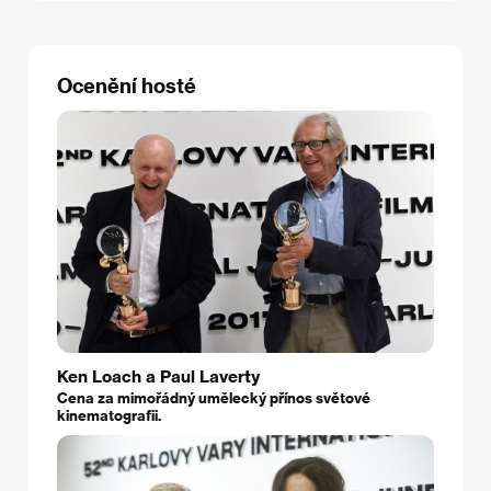
Ocenění hosté
Ken Loach a Paul Laverty
Cena za mimořádný umělecký přínos světové
kinematografii.