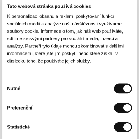
Tato webová stránka používá cookies
K personalizaci obsahu a reklam, poskytování funkcí
sociálních médií a analýze naší návštěvnosti využíváme
soubory cookie. Informace o tom, jak náš web používáte,
Uma Thurman
sdílíme se svými partnery pro sociální média, inzerci a
Cena prezidenta MFF Karlovy Vary.
analýzy. Partneři tyto údaje mohou zkombinovat s dalšími
informacemi, které jste jim poskytli nebo které získali v
důsledku toho, že používáte jejich služby.
Výběr
Nutné
souhlasu
Preferenční
Casey Affleck
Cena prezidenta MFF Karlovy Vary.
Statistické