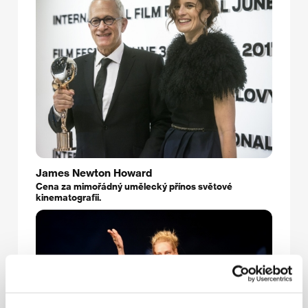
James Newton Howard
Cena za mimořádný umělecký přínos světové
kinematografii.