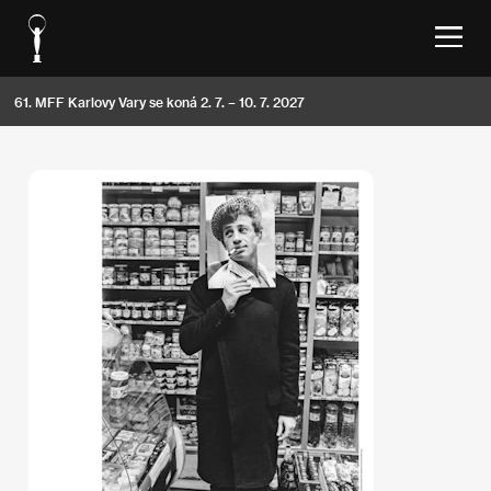
61. MFF Karlovy Vary se koná 2. 7. – 10. 7. 2027