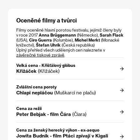
Oceněné filmy a tvůrci
Filmy oceněné hlavní porotou festivalu, jejímiž členy byly
v roce 2017
Anna Brüggemann
(Německo),
Sarah Flack
(USA),
Ciro Guerra
(Kolumbie),
Michel Merkt
(Monacké
knížectví),
Štefan Uhrík
(Česká republika)
Úplný přehled všech udělených cen naleznete v
závěrečné tiskové zprávě
.
Velká cena - Křišťálový glóbus
Křižáček
(Křižáček)
Zvláštní cena poroty
Chlapi nepláčou
(Muškarci ne plaču)
Cena za režii
Peter Bebjak - film Čára
(Čiara)
Cena za ženský herecký výkon - ex-aequo
Jowita Budnik - film Ptáci zpívají v Kigali