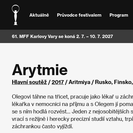
Aktuálně
Průvodce festivalem
Program
61. MFF Karlovy Vary se koná 2. 7. – 10. 7. 2027
Arytmie
Hlavní soutěž
/
2017
/ Aritmiya / Rusko, Finsk
Olegovi táhne na třicet, pracuje jako lékař u zác
lékařka v nemocnici na příjmu a s Olegem jí pom
se s ním hodlá rozvést… Jeden z nejosobitějších 
vrací s režijně i herecky precizní studií vztahu, 
záchrankou často vyjíždí.