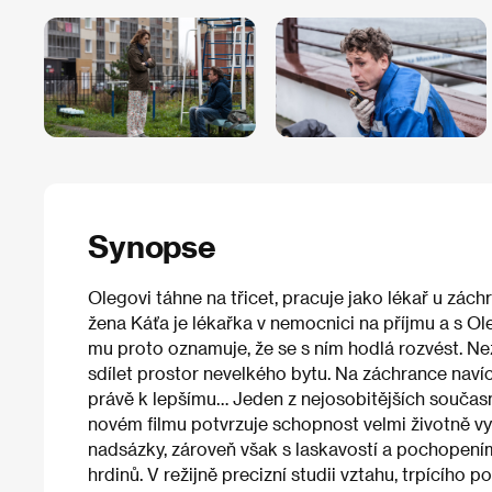
Synopse
Olegovi táhne na třicet, pracuje jako lékař u zách
žena Káťa je lékařka v nemocnici na příjmu a s O
mu proto oznamuje, že se s ním hodlá rozvést. Než
sdílet prostor nevelkého bytu. Na záchrance nav
právě k lepšímu… Jeden z nejosobitějších součas
novém filmu potvrzuje schopnost velmi životně vyk
nadsázky, zároveň však s laskavostí a pochopením
hrdinů. V režijně precizní studii vztahu, trpícího