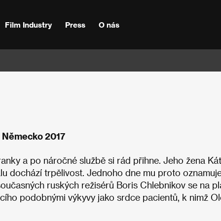
Film Industry
Press
O nás
o, Německo 2017
hranky a po náročné službě si rád přihne. Jeho žena Káť
alu dochází trpělivost. Jednoho dne mu proto oznamuje
současných ruských režisérů Boris Chlebnikov se na pl
trpícího podobnými výkyvy jako srdce pacientů, k nimž O