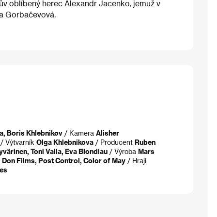
érův oblíbený herec Alexandr Jacenko, jemuž v
ina Gorbačevová.
a, Boris Khlebnikov
/ Kamera
Alisher
/ Výtvarník
Olga Khlebnikova
/ Producent
Ruben
värinen, Toni Valla, Eva Blondiau
/ Výroba
Mars
e
Don Films, Post Control, Color of May
/ Hrají
les