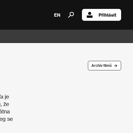
EN
Přihlásit
Archív filmů
a je
, že
átna
leg se