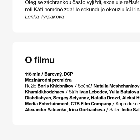
Oleg se záchrankou často vyjíždí, exceluje režis
roli Káti neméně zdařile sekunduje okouzlující Ir
Lenka Tyrpáková
O filmu
116 min / Barevný, DCP
Mezinárodní premiéra
Režie
Boris Khlebnikov
/ Scénář
Natalia Meshchaninov
Khamidkhodzhaev
/ Střih
Ivan Lebedev, Yulia Batalova
Dishdishyan, Sergey Selyanov, Natalia Drozd, Aleksi Hy
Media Entertainment, CTB Film Company
/ Koprodukc
Alexander Yatsenko, Irina Gorbacheva
/ Sales
Indie Sa