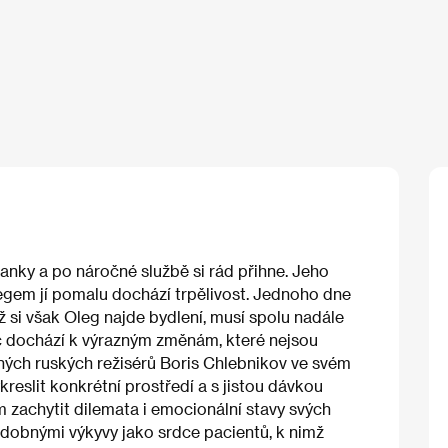
ranky a po náročné službě si rád přihne. Jeho
legem jí pomalu dochází trpělivost. Jednoho dne
 si však Oleg najde bydlení, musí spolu nadále
íc dochází k výrazným změnám, které nejsou
ných ruských režisérů Boris Chlebnikov ve svém
reslit konkrétní prostředí a s jistou dávkou
 zachytit dilemata i emocionální stavy svých
 podobnými výkyvy jako srdce pacientů, k nimž