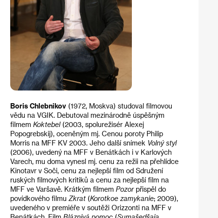
Boris Chlebnikov
(1972, Moskva) studoval filmovou
vědu na VGIK. Debutoval mezinárodně úspěšným
filmem
Koktebel
(2003, spolurežisér Alexej
Popogrebskij), oceněným mj. Cenou poroty Philip
Morris na MFF KV 2003. Jeho další snímek
Volný styl
(2006), uvedený na MFF v Benátkách i v Karlových
Varech, mu doma vynesl mj. cenu za režii na přehlídce
Kinotavr v Soči, cenu za nejlepší film od Sdružení
ruských filmových kritiků a cenu za nejlepší film na
MFF ve Varšavě. Krátkým filmem
Pozor
přispěl do
povídkového filmu
Zkrat
(
Korotkoe zamykanie
; 2009),
uvedeného v premiéře v soutěži Orizzonti na MFF v
Benátkách. Film
Bláznivá pomoc
(
Sumašedšaja