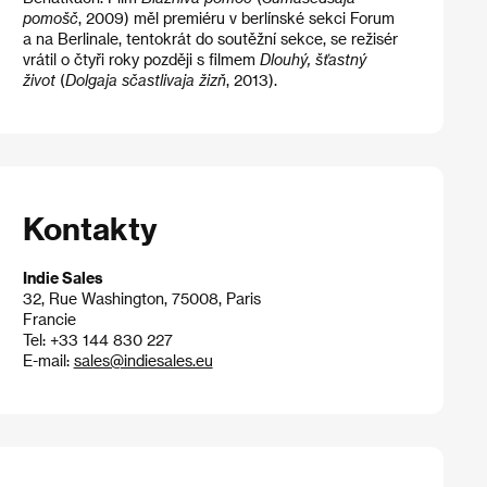
pomošč
, 2009) měl premiéru v berlínské sekci Forum
a na Berlinale, tentokrát do soutěžní sekce, se režisér
vrátil o čtyři roky později s filmem
Dlouhý, šťastný
život
(
Dolgaja sčastlivaja žizň
, 2013).
Kontakty
Indie Sales
32, Rue Washington, 75008, Paris
Francie
Tel: +33 144 830 227
E-mail:
sales@indiesales.eu