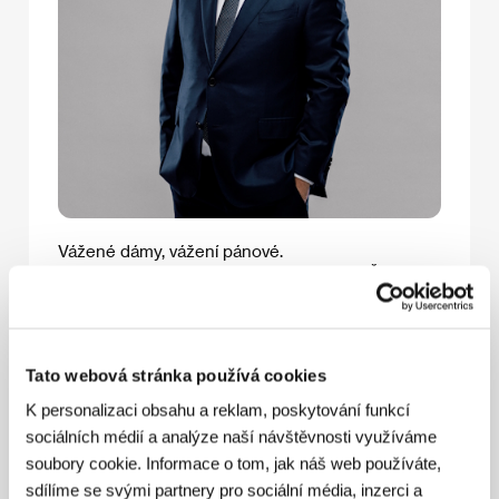
Vážené dámy, vážení pánové.
Jsem velmi rád, že i letos může Skupina ČEZ
podpořit filmové umění a být partnerem
nejprestižnější události v tomto oboru u nás –
Mezinárodního filmového festivalu Karlovy Vary.
Jako milovník filmů i jedinečné atmosféry
Tato webová stránka používá cookies
lázeňského města je pro mě karlovarský festival
jednou z top událostí roku a je mi ctí, že naše
K personalizaci obsahu a reklam, poskytování funkcí
firma u toho opět může být.
sociálních médií a analýze naší návštěvnosti využíváme
I pro 60. ročník Skupina ČEZ pro návštěvníky
soubory cookie. Informace o tom, jak náš web používáte,
nachystá pestrý program. V naší zóně ČEZ Svět
sdílíme se svými partnery pro sociální média, inzerci a
energie jim bude k dispozici vůbec poprvé