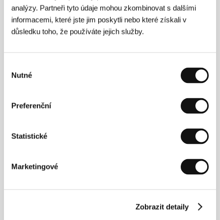
analýzy. Partneři tyto údaje mohou zkombinovat s dalšími
možnost zhlédnout novou virtuální prohlídku
distribuční soustavy, která mapuje cestu elektřiny
informacemi, které jste jim poskytli nebo které získali v
od zdroje až do zásuvek v našich domovech.
důsledku toho, že používáte jejich služby.
Nepřijdete ale ani o tradičně oblíbené virtuální
prohlídky našich jaderných elektráren nebo
technického skvostu naší energetické
Výběr
infrastruktury – přečerpávací elektrárny Dlouhé
Nutné
stráně.
souhlasu
To všechno zažijete díky virtuálním brýlím, které
každému umožní zažít neopakovatelný a
Preferenční
interaktivní zážitek z návštěvy nejstřeženějších
míst v zemi, kam se běžný člověk běžně nemá
šanci podívat, a to přímo z naší zóny v Karlových
Varech.
Statistické
I letos je Skupina ČEZ partnerem tradiční
cyklopůjčovny. Díky pohybu můžete
prostřednictvím naší Nadace ČEZ podpořit
Marketingové
vybrané charitativní projekty a pomoci
potřebným.
Dámy a pánové, přeji Vám, abyste si letošní
jubilejní karlovarský svátek filmu naplno užili
Zobrazit detaily
včetně bohatého doprovodného programu