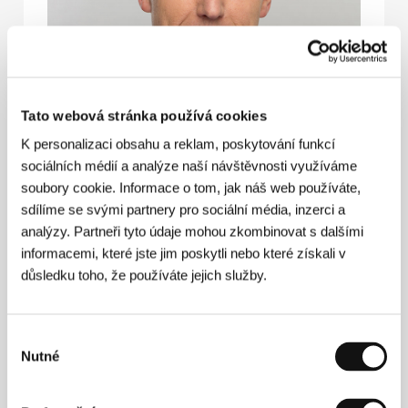
Tato webová stránka používá cookies
K personalizaci obsahu a reklam, poskytování funkcí
sociálních médií a analýze naší návštěvnosti využíváme
soubory cookie. Informace o tom, jak náš web používáte,
Vážené dámy a pánové,
sdílíme se svými partnery pro sociální média, inzerci a
Mezinárodní filmový festival Karlovy Vary se letos
analýzy. Partneři tyto údaje mohou zkombinovat s dalšími
koná již pošedesáté. Přesné polovině všech
informacemi, které jste jim poskytli nebo které získali v
ročníků festivalu spolehlivě a stabilně dodala
důsledku toho, že používáte jejich služby.
energii právě innogy.
Slavíme 30 let spolupráce, která nám přináší
mnoho radosti a skvělých zážitků.
V letošním roce jsme proto významně posílili
Výběr
obsah programu innogy Pointu u Mlýnské
Nutné
souhlasu
kolonády. Talk shows, dabing, rodinný program a
recitály byly doplněny o vystoupení akrobatů,
stand-up show a slam poetry.