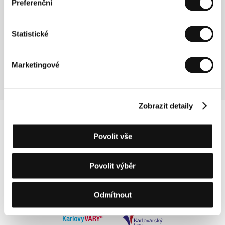
Preferenční
Pojďte si s námi potřicáté užít všechny
#kviffmoments plné energie od innogy. Těšíme
se na další karlovarská setkání s vámi!
Statistické
Tomáš Varcop
předseda představenstva
innogy Česká republika
Marketingové
Zobrazit detaily
Povolit vše
Povolit výběr
Odmítnout