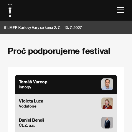
61. MFF Karlovy Vary se koná 2. 7. – 10. 7. 2027
Proč podporujeme festival
Tomáš Varcop
innogy
Violeta Luca
Vodafone
Daniel Beneš
ČEZ, a.s.