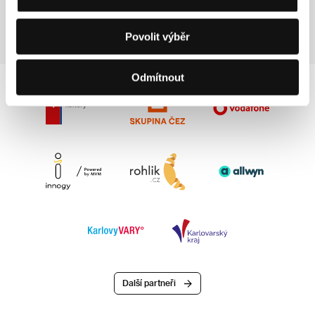
generální ředitelka
Vodafone Czech Republic
Povolit výběr
Odmítnout
Další partneři