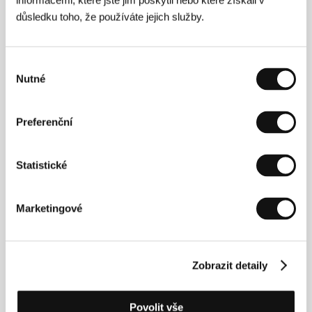
informacemi, které jste jim poskytli nebo které získali v
které pevně věříme: otevřenost, rozmanitost a
důsledku toho, že používáte jejich služby.
vzájemné propojení.
Také letos se s námi mohou návštěvníci a
návštěvnice potkat ve Vodafone zóně ve
Výběr
Dvořákových sadech, kde pravidelně vytváříme
Nutné
prostor pro společné zážitky, diskuze i zábavu.
souhlasu
Nabídneme interaktivní program s celou řadou
aktivit, debaty pořádané Nadací Vodafone,
Preferenční
podporu mladých filmařů a zážitky, které opět
propojí kulturu, technologie a inovace.
Zároveň víme, že ne každý může být v Karlových
Varech osobně. Prostřednictvím KVIFF.TV ve
Statistické
Vodafone TV umožníme, aby se s festivalem
mohlo spojit více lidí, ať budou kdekoliv. Vnímáme
to jako důležitou součást naší role: nejen
Marketingové
propojovat lidi technologicky, ale také je
propojovat s kulturou, inspirací a navzájem.
Srdečně zvu všechny, aby si letošní festival užili —
ať už přímo v Karlových Varech, nebo kdekoliv,
Zobrazit detaily
odkud program sledují.
Violeta Luca
Povolit vše