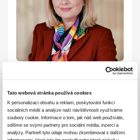
Ve Vodafonu jsme hrdí na to, že jsme
dlouholetým partnerem Mezinárodního filmového
festivalu Karlovy Vary. Pro nás toto partnerství
totiž znamená víc než jen podporu prestižní
Tato webová stránka používá cookies
kulturní akce. Znamená cestu, jak kulturu,
kreativitu a inspirativní příběhy zpřístupnit co
K personalizaci obsahu a reklam, poskytování funkcí
největšímu počtu lidí.
sociálních médií a analýze naší návštěvnosti využíváme
KVIFF je festivalem s výjimečnou historií a
soubory cookie. Informace o tom, jak náš web používáte,
mezinárodním renomé, ale zároveň i dějištěm
sdílíme se svými partnery pro sociální média, inzerci a
zásadních konverzací a místem, kde se setkávají
analýzy. Partneři tyto údaje mohou zkombinovat s dalšími
nové hlasy a svěží nápady. Právě proto je pro nás
toto partnerství tak významné. Odráží hodnoty, ve