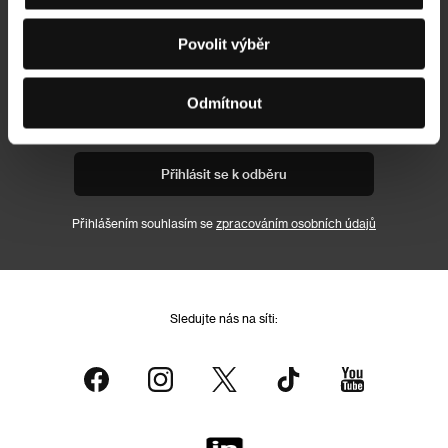
Povolit výběr
Newsletter
Odmítnout
Přihlásit se k odběru
Přihlášením souhlasím se
zpracováním osobních údajů
Sledujte nás na síti: