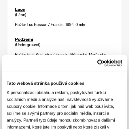
Léon
(Léon)
Režie: Luc Besson / Francie, 1994, 0 min
Podzemí
(Underground)
Režie: Emir Kusturica / Francie, Německo, Maďarsko,
1995, 0 min
Před deštěm
(Before the Rain)
Tato webová stránka používá cookies
Režie: Milcho Manchevski / Velká Británie, Francie,
K personalizaci obsahu a reklam, poskytování funkcí
Severní Makedonie, 1994, 0 min
sociálních médií a analýze naší návštěvnosti využíváme
soubory cookie. Informace o tom, jak náš web používáte,
Střelec
sdílíme se svými partnery pro sociální média, inzerci a
(The Shooter)
analýzy. Partneři tyto údaje mohou zkombinovat s dalšími
Režie: Ted Kotcheff / USA, 1995, 0 min
informacemi, které jste jim poskytli nebo které získali v