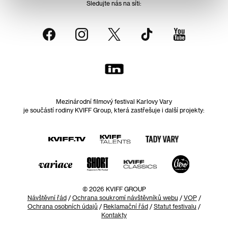
Sledujte nás na síti:
Mezinárodní filmový festival Karlovy Vary
je součástí rodiny KVIFF Group, která zastřešuje i další projekty:
© 2026 KVIFF GROUP
Návštěvní řád
/
Ochrana soukromí návštěvníků webu
/
VOP
/
Ochrana osobních údajů
/
Reklamační řád
/
Statut festivalu
/
Kontakty