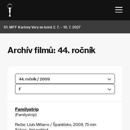
61. MFF Karlovy Vary se koná 2. 7. – 10. 7. 2027
Archív filmů: 44. ročník
44. ročník / 2009
F
Familystrip
(Familystrip)
Režie: Lluís Miñarro / Španělsko, 2009, 75 min
Sekce:
Jiný pohled