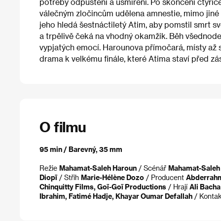
potřeby odpuštění a usmíření. Po skončení čtyřic
válečným zločincům udělena amnestie, mimo jiné 
jeho hledá šestnáctiletý Atim, aby pomstil smrt 
a trpělivě čeká na vhodný okamžik. Běh všednode
vypjatých emocí. Harounova přímočará, místy až 
drama k velkému finále, které Atima staví před zá
O filmu
95 min / Barevný, 35 mm
Režie
Mahamat-Saleh Haroun
/ Scénář
Mahamat-Saleh
Diopï
/ Střih
Marie-Hélène Dozo
/ Producent
Abderrahm
Chinquitty Films, Goï-Goï Productions
/ Hrají
Ali Bacha
Ibrahim, Fatimé Hadje, Khayar Oumar Defallah
/ Konta