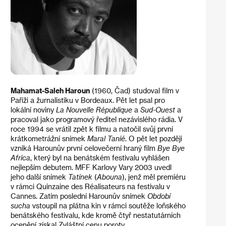
Mahamat-Saleh Haroun
(1960, Čad) studoval film v
Paříži a žurnalistiku v Bordeaux. Pět let psal pro
lokální noviny
La Nouvelle République
a
Sud-Ouest
a
pracoval jako programový ředitel nezávislého rádia. V
roce 1994 se vrátil zpět k filmu a natočil svůj první
krátkometrážní snímek
Maral Tanié
. O pět let později
vzniká Harounův první celovečerní hraný film
Bye Bye
Africa
, který byl na benátském festivalu vyhlášen
nejlepším debutem. MFF Karlovy Vary 2003 uvedl
jeho další snímek
Tatínek
(
Abouna
), jenž měl premiéru
v rámci Quinzaine des Réalisateurs na festivalu v
Cannes. Zatím poslední Harounův snímek
Období
sucha
vstoupil na plátna kin v rámci soutěže loňského
benátského festivalu, kde kromě čtyř nestatutárních
ocenění získal Zvláštní cenu poroty.