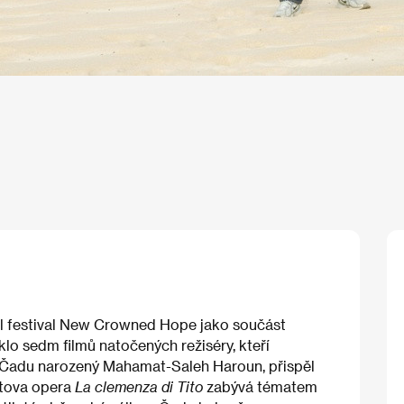
nil festival New Crowned Hope jako součást
klo sedm filmů natočených režiséry, kteří
, v Čadu narozený Mahamat-Saleh Haroun, přispěl
artova opera
La clemenza di Tito
zabývá tématem