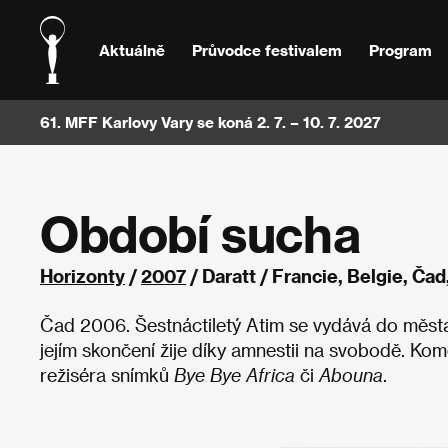
Aktuálně
Průvodce festivalem
Program
61. MFF Karlovy Vary se koná 2. 7. – 10. 7. 2027
Období sucha
Horizonty
/
2007
/ Daratt / Francie, Belgie, Č
Čad 2006. Šestnáctiletý Atim se vydává do města 
jejím skončení žije díky amnestii na svobodě. Ko
režiséra snímků
Bye Bye Africa
či
Abouna
.