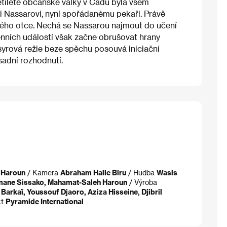
etileté občanské války v Čadu byla všem
i Nassarovi, nyní spořádanému pekaři. Právě
svého otce. Nechá se Nassarou najmout do učení
nních událostí však začne obrušovat hrany
syrová režie beze spěchu posouvá iniciační
sadní rozhodnutí.
 Haroun
/ Kamera
Abraham Haile Biru
/ Hudba
Wasis
ane Sissako, Mahamat-Saleh Haroun
/ Výroba
 Barkaï, Youssouf Djaoro, Aziza Hisseine, Djibril
kt
Pyramide International