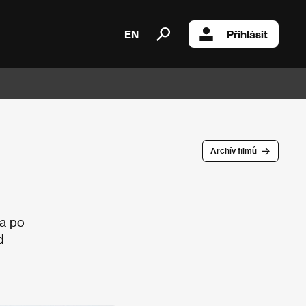
EN
Přihlásit
Archív filmů
 a po
d