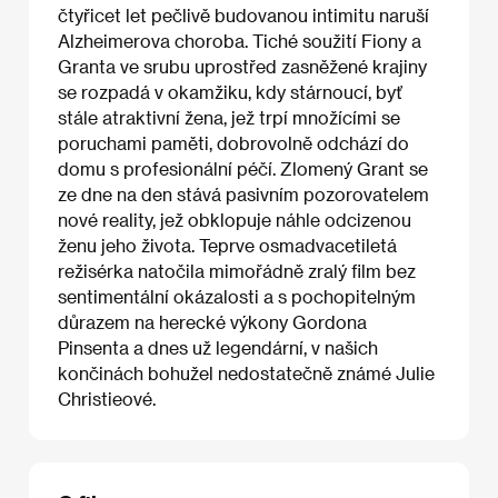
čtyřicet let pečlivě budovanou intimitu naruší
Alzheimerova choroba. Tiché soužití Fiony a
Granta ve srubu uprostřed zasněžené krajiny
se rozpadá v okamžiku, kdy stárnoucí, byť
stále atraktivní žena, jež trpí množícími se
poruchami paměti, dobrovolně odchází do
domu s profesionální péčí. Zlomený Grant se
ze dne na den stává pasivním pozorovatelem
nové reality, jež obklopuje náhle odcizenou
ženu jeho života. Teprve osmadvacetiletá
režisérka natočila mimořádně zralý film bez
sentimentální okázalosti a s pochopitelným
důrazem na herecké výkony Gordona
Pinsenta a dnes už legendární, v našich
končinách bohužel nedostatečně známé Julie
Christieové.