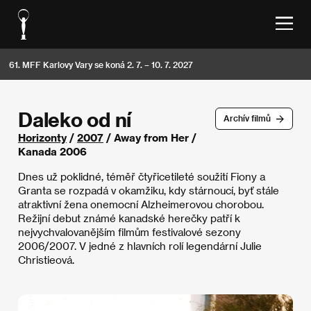
61. MFF Karlovy Vary se koná 2. 7. – 10. 7. 2027
Daleko od ní
Archív filmů
Horizonty
/
2007
/ Away from Her /
Kanada 2006
Dnes už poklidné, téměř čtyřicetileté soužití Fiony a
Granta se rozpadá v okamžiku, kdy stárnoucí, byť stále
atraktivní žena onemocní Alzheimerovou chorobou.
Režijní debut známé kanadské herečky patří k
nejvychvalovanějším filmům festivalové sezony
2006/2007. V jedné z hlavních rolí legendární Julie
Christieová.