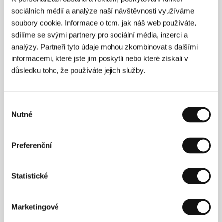
sociálních médií a analýze naší návštěvnosti využíváme
soubory cookie. Informace o tom, jak náš web používáte,
sdílíme se svými partnery pro sociální média, inzerci a
analýzy. Partneři tyto údaje mohou zkombinovat s dalšími
informacemi, které jste jim poskytli nebo které získali v
důsledku toho, že používáte jejich služby.
Výběr
Nutné
souhlasu
Preferenční
Statistické
Sarah Polleyová
(1979, Toronto) na sebe upozornila
jako herečka rolí Nicole v dramatu Atoma Egoyana
Sladké zítřky
(
The Sweet Hereafter
, 1997), za kterou
obdržela Cenu bostonských filmových kritiků. Hrála
Marketingové
ve snímcích Michaela Winterbottoma (
Vykoupení
/