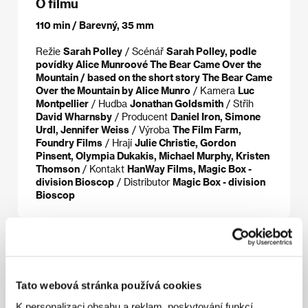
O filmu
110 min / Barevný, 35 mm
Režie
Sarah Polley
/ Scénář
Sarah Polley, podle
povídky Alice Munroové The Bear Came Over the
Mountain / based on the short story The Bear Came
Over the Mountain by Alice Munro
/ Kamera
Luc
Montpellier
/ Hudba
Jonathan Goldsmith
/ Střih
David Wharnsby
/ Producent
Daniel Iron, Simone
Urdl, Jennifer Weiss
/ Výroba
The Film Farm,
Foundry Films
/ Hrají
Julie Christie, Gordon
Pinsent, Olympia Dukakis, Michael Murphy, Kristen
Thomson
/ Kontakt
HanWay Films, Magic Box -
division Bioscop
/ Distributor
Magic Box - division
Bioscop
Režie
Tato webová stránka používá cookies
K personalizaci obsahu a reklam, poskytování funkcí