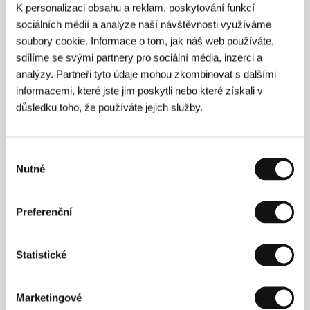
K personalizaci obsahu a reklam, poskytování funkcí
sociálních médií a analýze naší návštěvnosti využíváme
soubory cookie. Informace o tom, jak náš web používáte,
sdílíme se svými partnery pro sociální média, inzerci a
analýzy. Partneři tyto údaje mohou zkombinovat s dalšími
informacemi, které jste jim poskytli nebo které získali v
důsledku toho, že používáte jejich služby.
Alessandro Angelini
(1971, Řím) pracoval jako
fotograf pro různé noviny a tiskové agentury. Poté
svou pozornost obrátil ke kinematografii, kde začínal
Výběr
jako asistent a pomocný režisér. Během posledních
Nutné
souhlasu
deseti let se podílel na snímcích významných
italských režisérů (mj. Nanni Moretti, Mimmo
Calopresti, Francesca Comenciniová a Sergio
Preferenční
Rubini). Dříve než sám debutoval jako režisér
hraného filmu, realizoval od roku 1996 celkem čtyři
dokumenty a jeden krátký snímek.
Statistické
Marketingové
Kontakty