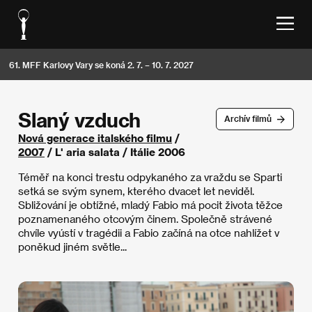
61. MFF Karlovy Vary se koná 2. 7. – 10. 7. 2027
Slaný vzduch
Archív filmů
Nová generace italského filmu
/
2007
/ L' aria salata / Itálie 2006
Téměř na konci trestu odpykaného za vraždu se Sparti
setká se svým synem, kterého dvacet let neviděl.
Sbližování je obtížné, mladý Fabio má pocit života těžce
poznamenaného otcovým činem. Společně strávené
chvíle vyústí v tragédii a Fabio začíná na otce nahlížet v
poněkud jiném světle...