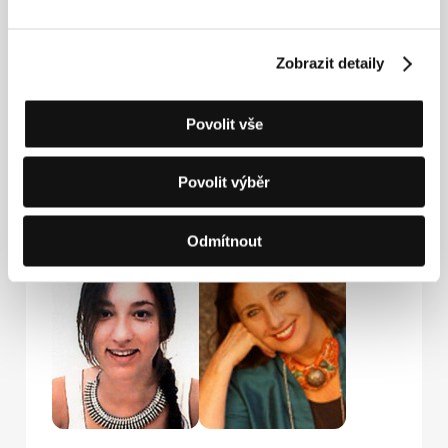
Pyramide International
32 rue de l’Echiquier, 750 10, Paris
Zobrazit detaily
Francie
Tel: +33 142 960 220
Fax: +33 140 200 551
Povolit vše
E-mail:
distribution@pyramidefilms.com
Povolit výběr
Hosté
Odmítnout