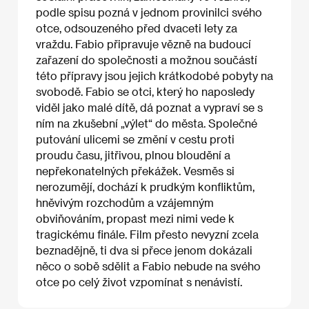
podle spisu pozná v jednom provinilci svého
otce, odsouzeného před dvaceti lety za
vraždu. Fabio připravuje vězně na budoucí
zařazení do společnosti a možnou součástí
této přípravy jsou jejich krátkodobé pobyty na
svobodě. Fabio se otci, který ho naposledy
viděl jako malé dítě, dá poznat a vypraví se s
ním na zkušební „výlet“ do města. Společné
putování ulicemi se změní v cestu proti
proudu času, jitřivou, plnou bloudění a
nepřekonatelných překážek. Vesměs si
nerozumějí, dochází k prudkým konfliktům,
hněvivým rozchodům a vzájemným
obviňováním, propast mezi nimi vede k
tragickému finále. Film přesto nevyzní zcela
beznadějně, ti dva si přece jenom dokázali
něco o sobě sdělit a Fabio nebude na svého
otce po celý život vzpomínat s nenávistí.