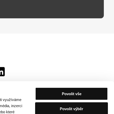
Povolit vše
sti využíváme
média, inzerci
Povolit výběr
ebo které