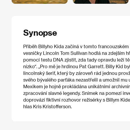
Synopse
Příběh Billyho Kida začíná v tomto francouzském 
vesničky Lincoln Tom Sullivan hodlá na zdejším h
pomocí testu DNA zjistit, zda tady opravdu leží 
nízko“. „Pro mě je hrdinou Pat Garrett. Billy Kid by
lincolnský šerif, který by zároveň rád jednou prov
svého bývalého parťáka nezastřelil a umožnil mu
Mexikem je hojně prokládána unikátními archivním
zpracování slavné legendy. Snímek na pomezí inv
doprovází fiktivní rozhovor režisérky s Billym Ki
hlas Kris Kristofferson.