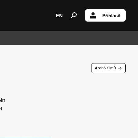
EN
Přihlásit
Archív filmů
oln
a