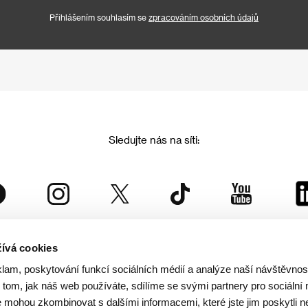
Přihlášením souhlasím se
zpracováním osobních údajů
Sledujte nás na síti:
ívá cookies
Mezinárodní filmový festival Karlovy Vary
klam, poskytování funkcí sociálních médií a analýze naší návštěvno
je součástí rodiny KVIFF Group, která zastřešuje i další projekty:
tom, jak náš web používáte, sdílíme se svými partnery pro sociální 
je mohou zkombinovat s dalšími informacemi, které jste jim poskytli n