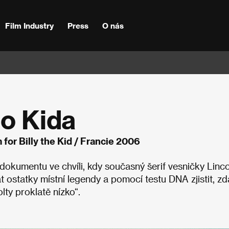
Film Industry
Press
O nás
ho Kida
for Billy the Kid / Francie 2006
dokumentu ve chvíli, kdy současný šerif vesničky Linc
 ostatky místní legendy a pomocí testu DNA zjistit, zd
ty proklatě nízko“.