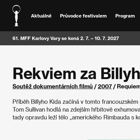
Aktuálně
Průvodce festivalem
Program
61. MFF Karlovy Vary se koná 2. 7. – 10. 7. 2027
Rekviem za Billy
Soutěž dokumentárních filmů
/
2007
/ Requiem 
Příběh Billyho Kida začíná v tomto francouzském 
Tom Sullivan hodlá na zdejším hřbitově exhumovat
tady opravdu leží tělo „amerického Rimbauda s kol