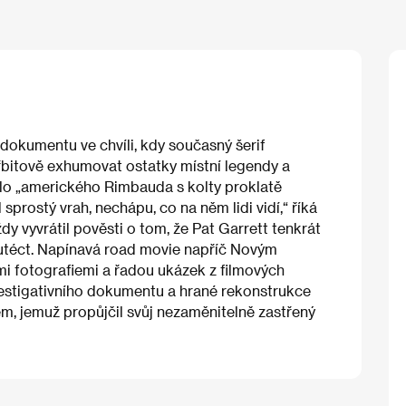
dokumentu ve chvíli, kdy současný šerif
řbitově exhumovat ostatky místní legendy a
tělo „amerického Rimbauda s kolty proklatě
l sprostý vrah, nechápu, co na něm lidi vidí,“ říká
ždy vyvrátil pověsti o tom, že Pat Garrett tenkrát
 utéct. Napínavá road movie napříč Novým
i fotografiemi a řadou ukázek z filmových
estigativního dokumentu a hrané rekonstrukce
dem, jemuž propůjčil svůj nezaměnitelně zastřený