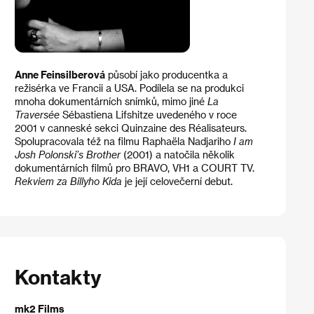
Anne Feinsilberová
působí jako producentka a
režisérka ve Francii a USA. Podílela se na produkci
mnoha dokumentárních snímků, mimo jiné
La
Traversée
Sébastiena Lifshitze uvedeného v roce
2001 v canneské sekci Quinzaine des Réalisateurs.
Spolupracovala též na filmu Raphaëla Nadjariho
I am
Josh Polonski’s Brother
(2001) a natočila několik
dokumentárních filmů pro BRAVO, VH1 a COURT TV.
Rekviem za Billyho Kida
je její celovečerní debut.
Kontakty
mk2 Films