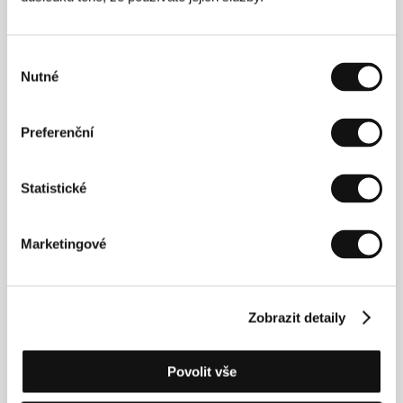
politicky angažují jako mladí komunisté, nazvaný
Kupředu levá
(2005). Ten pak rozšířila do podoby
svého absolventského celovečerního filmu
Kupředu
levá, kupředu pravá
(2006), který byl uveden i do
Výběr
domácí kinodistribuce.
Nutné
souhlasu
Preferenční
Kontakty
Negativ
Statistické
Ostrovní 30, 110 00, Praha 1
Česká republika
Tel: +420 603 360 661
Marketingové
E-mail:
office@negativ.cz
Aerofilms
Milady Horákové 383/79, 170 00, Praha 7
Česká republika
Zobrazit detaily
Tel: +420 224 947 566
E-mail:
info@aerofilms.cz
Povolit vše