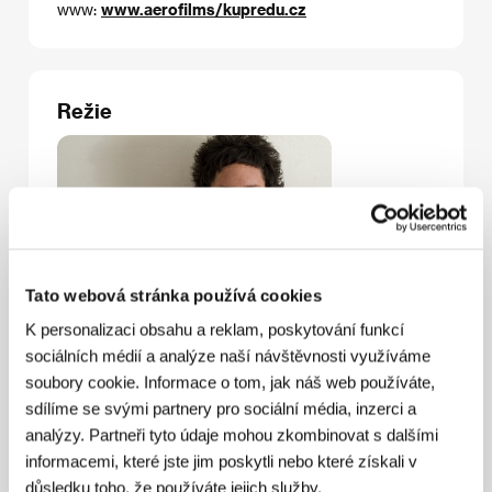
www:
www.aerofilms/kupredu.cz
Režie
Tato webová stránka používá cookies
K personalizaci obsahu a reklam, poskytování funkcí
Linda Jablonská
(1979, Praha) vystudovala katedru
sociálních médií a analýze naší návštěvnosti využíváme
dokumentární tvorby na pražské FAMU a jako
soubory cookie. Informace o tom, jak náš web používáte,
režisérka pracovala pro společnost Febio, především
sdílíme se svými partnery pro sociální média, inzerci a
na cyklech Cestománie, Zpověď či 12 odvážných.
analýzy. Partneři tyto údaje mohou zkombinovat s dalšími
Natočila dva hodinové dokumenty pro Českou
televizi. Jako studentka FAMU realizovala mimo jiné i
informacemi, které jste jim poskytli nebo které získali v
dokumentární film o svých vrstevnících, kteří se
důsledku toho, že používáte jejich služby.