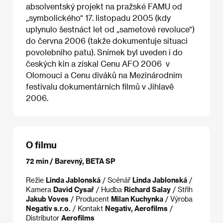
absolventský projekt na pražské FAMU od
„symbolického“ 17. listopadu 2005 (kdy
uplynulo šestnáct let od „sametové revoluce“)
do června 2006 (takže dokumentuje situaci
povolebního patu). Snímek byl uveden i do
českých kin a získal Cenu AFO 2006 v
Olomouci a Cenu diváků na Mezinárodním
festivalu dokumentárních filmů v Jihlavě
2006.
O filmu
72 min / Barevný, BETA SP
Režie
Linda Jablonská
/ Scénář
Linda Jablonská
/
Kamera
David Cysař
/ Hudba
Richard Salay
/ Střih
Jakub Voves
/ Producent
Milan Kuchynka
/ Výroba
Negativ s.r.o.
/ Kontakt
Negativ, Aerofilms
/
Distributor
Aerofilms