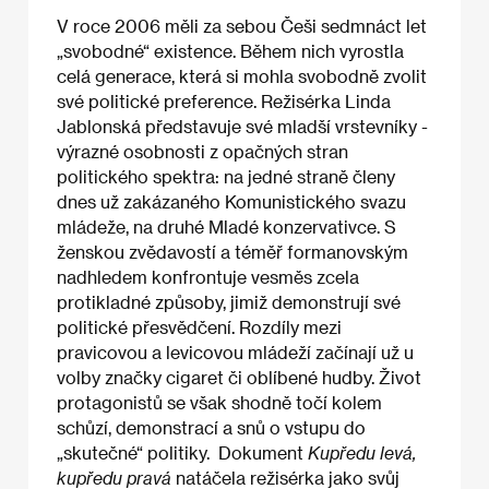
V roce 2006 měli za sebou Češi sedmnáct let
„svobodné“ existence. Během nich vyrostla
celá generace, která si mohla svobodně zvolit
své politické preference. Režisérka Linda
Jablonská představuje své mladší vrstevníky -
výrazné osobnosti z opačných stran
politického spektra: na jedné straně členy
dnes už zakázaného Komunistického svazu
mládeže, na druhé Mladé konzervativce. S
ženskou zvědavostí a téměř formanovským
nadhledem konfrontuje vesměs zcela
protikladné způsoby, jimiž demonstrují své
politické přesvědčení. Rozdíly mezi
pravicovou a levicovou mládeží začínají už u
volby značky cigaret či oblíbené hudby. Život
protagonistů se však shodně točí kolem
schůzí, demonstrací a snů o vstupu do
„skutečné“ politiky. Dokument
Kupředu levá,
kupředu pravá
natáčela režisérka jako svůj