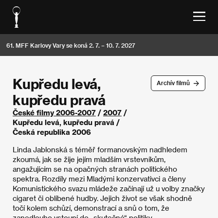
61. MFF Karlovy Vary se koná 2. 7. – 10. 7. 2027
Kupředu levá,
Archív filmů
kupředu pravá
České filmy 2006-2007
/
2007
/
Kupředu levá, kupředu pravá /
Česká republika 2006
Linda Jablonská s téměř formanovským nadhledem
zkoumá, jak se žije jejím mladším vrstevníkům,
angažujícím se na opačných stranách politického
spektra. Rozdíly mezi Mladými konzervativci a členy
Komunistického svazu mládeže začínají už u volby značky
cigaret či oblíbené hudby. Jejich život se však shodně
točí kolem schůzí, demonstrací a snů o tom, že
zanedlouho vstoupí do „skutečné“ politiky.