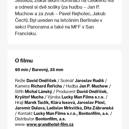
Ještědu, získal sedm nominací na Českého lva
a odnesl si dvě sošky (za hudbu – Jan P.
Muchow a za zvuk – Pavel Rejholec, Jakub
Čech). Byl uveden na letošním Berlinale v
sekci Panorama a také na MFF v San
Francisku.
O filmu
95 min / Barevný, 35 mm
Režie
David Ondříček
/ Scénář
Jaroslav Rudiš
/
Kamera
Richard Řeřicha
/ Hudba
Jan P. Muchow
/
Střih
Michal Lánský
/ Producent
David Ondříček,
Kryštof Mucha
/ Výroba
Lucky Man Films s.r.o.
/
Hrají
Marek Taclík, Klára Issová, Jaroslav Plesl,
Jaromír Dulava, Ladislav Mrkvička, Dita Zábranská
/ Kontakt
Lucky Man Films s.r.o., Bontonfilm, a.s.
/
Distributor
Bontonfilm, a.s.
www:
www.grandhotel-film.cz