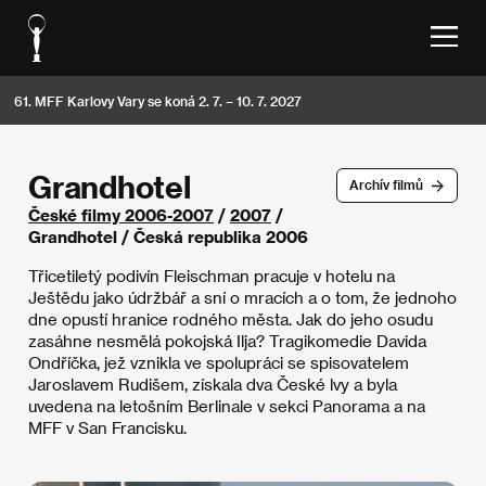
61. MFF Karlovy Vary se koná 2. 7. – 10. 7. 2027
Grandhotel
Archív filmů
České filmy 2006-2007
/
2007
/
Grandhotel / Česká republika 2006
Třicetiletý podivín Fleischman pracuje v hotelu na
Ještědu jako údržbář a sní o mracích a o tom, že jednoho
dne opustí hranice rodného města. Jak do jeho osudu
zasáhne nesmělá pokojská Ilja? Tragikomedie Davida
Ondříčka, jež vznikla ve spolupráci se spisovatelem
Jaroslavem Rudišem, získala dva České lvy a byla
uvedena na letošním Berlinale v sekci Panorama a na
MFF v San Francisku.