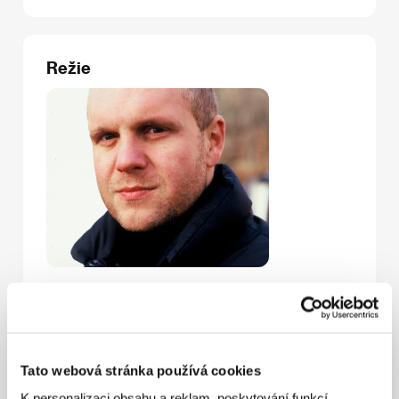
Režie
David Ondříček
(1969, Praha) je syn kameramana
Miroslava Ondříčka, svůj zájem však obrátil k filmové
režii. Vystudoval dokument na pražské FAMU (1993)
a od roku 1990 se začal prosazovat krátkými snímky,
mj. i o výtvarníkovi Theodoru Pištěkovi (1991). V roce
Tato webová stránka používá cookies
1996 debutoval generační tragikomedií podle
vlastního scénáře
Šeptej
. Následovala hořká komedie
K personalizaci obsahu a reklam, poskytování funkcí