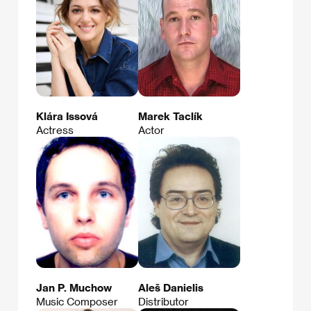
Klára Issová
Marek Taclík
Actress
Actor
Jan P. Muchow
Aleš Danielis
Music Composer
Distributor