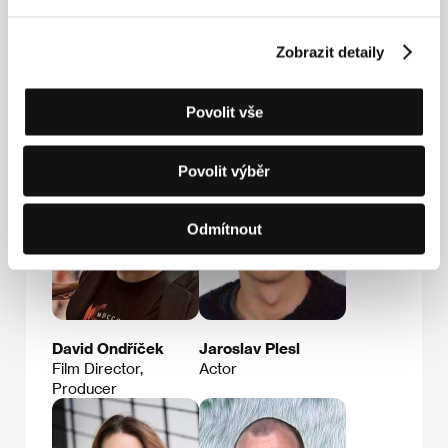
E-mail:
info@bontonfilm.cz
Zobrazit detaily
Hosté
Povolit vše
Povolit výběr
Odmítnout
David Ondříček
Jaroslav Plesl
Film Director,
Actor
Producer