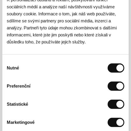
Samotáři
(2000), jež byla nominována na deset
sociálních médií a analýze naší návštěvnosti využíváme
Českých lvů a vzbudila zájem i v zahraničí (mj. Cena
soubory cookie. Informace o tom, jak náš web používáte,
FIPRESCI na MFF v Mannheimu). O tři roky později
sdílíme se svými partnery pro sociální média, inzerci a
realizoval černě laděnou komedii
Jedna ruka
netleská
(2003 – dva Čeští lvi – za hudbu a mužský
analýzy. Partneři tyto údaje mohou zkombinovat s dalšími
herecký výkon ve vedlejší roli). V loňském roce si
informacemi, které jste jim poskytli nebo které získali v
získal uznání snímkem
Grandhotel
. Na třech
důsledku toho, že používáte jejich služby.
naposled zmíněných snímcích se prostřednictvím své
firmy Lucky Man Films podílel také jako producent.
Výběr
Nutné
souhlasu
Kontakty
Lucky Man Films s.r.o.
Preferenční
Na Maninách 1590/29, 170 00, Praha
Česká republika
Tel: +420 224 999 841
Statistické
E-mail:
daria@luckymanfilms.com
Bontonfilm, a.s.
Na Poříčí 1047/26, 110 00, Praha 1
Marketingové
Česká republika
Tel: +420 257 415 111