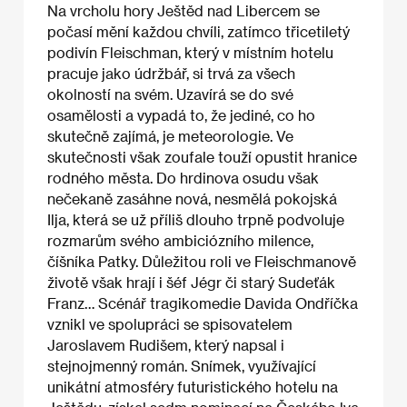
Na vrcholu hory Ještěd nad Libercem se
počasí mění každou chvíli, zatímco třicetiletý
podivín Fleischman, který v místním hotelu
pracuje jako údržbář, si trvá za všech
okolností na svém. Uzavírá se do své
osamělosti a vypadá to, že jediné, co ho
skutečně zajímá, je meteorologie. Ve
skutečnosti však zoufale touží opustit hranice
rodného města. Do hrdinova osudu však
nečekaně zasáhne nová, nesmělá pokojská
Ilja, která se už příliš dlouho trpně podvoluje
rozmarům svého ambiciózního milence,
číšníka Patky. Důležitou roli ve Fleischmanově
životě však hrají i šéf Jégr či starý Sudeťák
Franz… Scénář tragikomedie Davida Ondříčka
vznikl ve spolupráci se spisovatelem
Jaroslavem Rudišem, který napsal i
stejnojmenný román. Snímek, využívající
unikátní atmosféry futuristického hotelu na