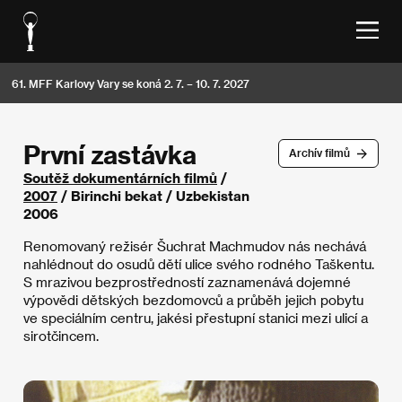
61. MFF Karlovy Vary se koná 2. 7. – 10. 7. 2027
První zastávka
Archív filmů
Soutěž dokumentárních filmů
/
2007
/ Birinchi bekat / Uzbekistan
2006
Renomovaný režisér Šuchrat Machmudov nás nechává
nahlédnout do osudů dětí ulice svého rodného Taškentu.
S mrazivou bezprostředností zaznamenává dojemné
výpovědi dětských bezdomovců a průběh jejich pobytu
ve speciálním centru, jakési přestupní stanici mezi ulicí a
sirotčincem.