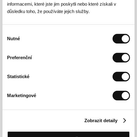
informacemi, které jste jim poskytli nebo které získali v
důsledku toho, že používáte jejich služby.
Výběr
Nutné
souhlasu
Šuchrat Machmudov
(1952) se po studiu na VGIK
Preferenční
podílel jako hlavní kameraman na natáčení čtyř
hraných filmů. Během své filmové kariéry natočil více
než 90 dokumentů. Za dokument o sovětské válce v
Afghánistánu získal nejvyšší možné domácí ocenění
Statistické
– Státní cenu. Výběr z oceněných filmů:
The Flame
,
The Boomerang
,
Black Ashes
(první cena na Earth
Vision Film Festival v Tokiu),
House of Cardboard
Marketingové
(Zvláštní ocenění poroty na mnichovském filmovém
festivalu).
Zobrazit detaily
Kontakty