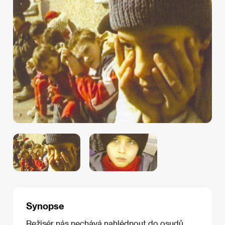
Synopse
Režisér nás nechává nahlédnout do osudů