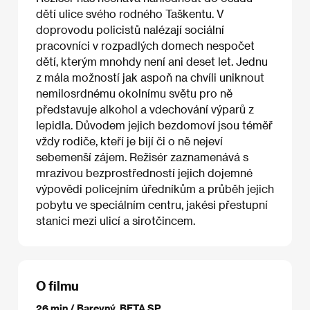
dětí ulice svého rodného Taškentu. V
doprovodu policistů nalézají sociální
pracovníci v rozpadlých domech nespočet
dětí, kterým mnohdy není ani deset let. Jednu
z mála možností jak aspoň na chvíli uniknout
nemilosrdnému okolnímu světu pro ně
představuje alkohol a vdechování výparů z
lepidla. Důvodem jejich bezdomoví jsou téměř
vždy rodiče, kteří je bijí či o ně nejeví
sebemenší zájem. Režisér zaznamenává s
mrazivou bezprostředností jejich dojemné
výpovědi policejním úředníkům a průběh jejich
pobytu ve speciálním centru, jakési přestupní
stanici mezi ulicí a sirotčincem.
O filmu
26 min / Barevný, BETA SP