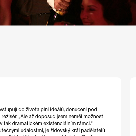
vstupují do života plni ideálů, donuceni pod
ká režisér. „Ale až doposud jsem neměl možnost
v tak dramatickém existenciálním rámci.“
kutečnými událostmi, je židovský král padělatelů