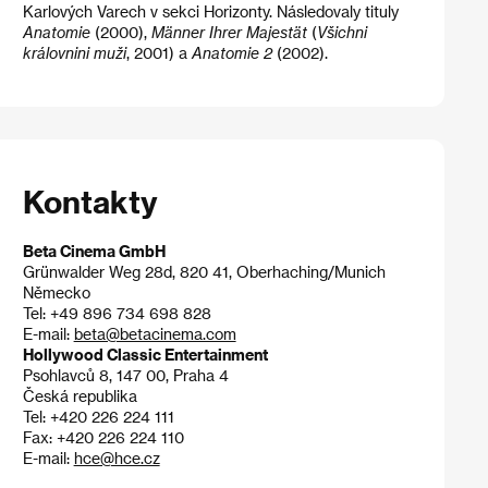
Karlových Varech v sekci Horizonty. Následovaly tituly
Anatomie
(2000),
Männer Ihrer Majestät
(
Všichni
královnini muži
, 2001) a
Anatomie 2
(2002).
Kontakty
Beta Cinema GmbH
Grünwalder Weg 28d, 820 41, Oberhaching/Munich
Německo
Tel: +49 896 734 698 828
E-mail:
beta@betacinema.com
Hollywood Classic Entertainment
Psohlavců 8, 147 00, Praha 4
Česká republika
Tel: +420 226 224 111
Fax: +420 226 224 110
E-mail:
hce@hce.cz