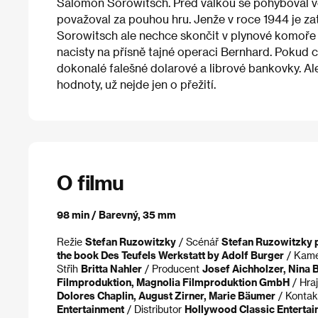
Salomon Sorowitsch. Před válkou se pohyboval ve 
považoval za pouhou hru. Jenže v roce 1944 je za
Sorowitsch ale nechce skončit v plynové komoře 
nacisty na přísně tajné operaci Bernhard. Pokud ch
dokonalé falešné dolarové a librové bankovky. Al
hodnoty, už nejde jen o přežití.
O filmu
98 min / Barevný, 35 mm
Režie
Stefan Ruzowitzky
/ Scénář
Stefan Ruzowitzky p
the book Des Teufels Werkstatt by Adolf Burger
/ Kam
Střih
Britta Nahler
/ Producent
Josef Aichholzer, Nina
Filmproduktion, Magnolia Filmproduktion GmbH
/ Hra
Dolores Chaplin, August Zirner, Marie Bäumer
/ Konta
Entertainment
/ Distributor
Hollywood Classic Enterta