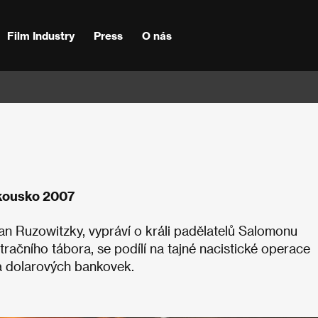
Film Industry
Press
O nás
akousko 2007
fan Ruzowitzky, vypráví o králi padělatelů Salomonu
račního tábora, se podílí na tajné nacistické operace
h a dolarových bankovek.