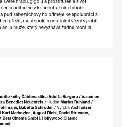
světě hráčů, gigolů a prostitutek a život
tčen a ocitne se v koncentračním táboře.
a pud sebezáchovy ho přiměje ke spolupráci s
ce přežít, musí spolu s ostatními vězni vyrobit
e ani u muže, který nevyznává žádné morální
odle knihy Ďáblova dílna Adolfa Burgera / based on
era
Benedict Neuenfels
/ Hudba
Marius Ruhland
/
 Bohlmann, Babette Schröder
/ Výroba
Aichholzer
jí
Karl Markovics, August Diehl, David Striesow,
kt
Beta Cinema GmbH, Hollywood Classic
inment