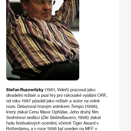
Stefan Ruzowitzky
(1961, Vídeň) pracoval jako
divadelní režisér a psal hry pro rakouské vysílání ORF,
od roku 1987 působil jako režisér a autor na volné
noze. Debutoval hraným snímkem
Tempo
(1996),
který získal Cenu Maxe Ophülse. Jeho druhý film
Sedminoví sedláci
(
Die Siebtelbauern
, 1998) získal
řadu festivalových ocenění, včetně Tiger Award v
Rotterdamu, a v roce 1998 byl uveden na MFF v