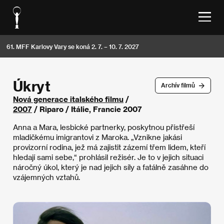
61. MFF Karlovy Vary se koná 2. 7. – 10. 7. 2027
Úkryt
Archív filmů
Nová generace italského filmu
/
2007
/ Riparo / Itálie, Francie 2007
Anna a Mara, lesbické partnerky, poskytnou přístřeší
mladičkému imigrantovi z Maroka. „Vznikne jakási
provizorní rodina, jež má zajistit zázemí třem lidem, kteří
hledají sami sebe,“ prohlásil režisér. Je to v jejich situaci
náročný úkol, který je nad jejich síly a fatálně zasáhne do
vzájemných vztahů.