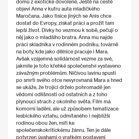
domů z exotické dovolené. Ještě na cestě
objeví Anna v kufru auta mladičkého
Maročana. Jako tisíce jiných se Anis chce
dostat do Evropy, získat práci a prožít tam
lepší život. Dívky ho vezmou k sobě, pečují o
něj jako o mladšího bratra. Anna mu najde
práci skladníka v rodinném podniku, továrně
na boty, kde jako dělnice pracuje i Mara.
Avšak vzájemná solidárnost vezme za své,
jakmile je toto křehké společenství vystaveno
závažným problémům. Ničivou lavinu spustí
po smrti svého otce nevyrovnaná Mara a hned
se ukáže, že trojici drželo pohromadě jen
vědomí odlišnosti od ostatních a z toho
plynoucí strach z okolního světa. Film má
komorní ladění, ale už způsobem tematizace
lesbického vztahu, odmítaného i nejbližší
rodinou obou žen, míří ke
společenskokritickému žánru. Ten je dále
potvrzen úvahami o vratkém postavení