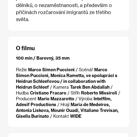
dělníků, o nezaměstnanosti, a především o
příčinách rozčarování imigrantů ze třetího
světa.
O filmu
100 min / Barevný, 35 mm
Režie
Marco Simon Puccioni
/ Scénář
Marco
Simon Puccioni, Monica Rametta, ve spolupráci s
Heidrun Schleefovou / in collaboration with
Heidrun Schleef
/ Kamera
Tarek Ben Abdallah
/
Hudba
Cristiano Fracaro
/ Střih
Roberto Missiroli
/
Producent
Mario Mazzarotto
/ Výroba
Intelfilm,
Adesif Productions
/ Hrají
Maria de Medeiros,
Antonia Liskova, Mounir Ouadi, Vitaliano Trevisan,
Gisella Burinato
/ Kontakt
WIDE