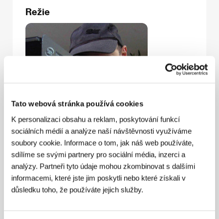
Režie
Tato webová stránka používá cookies
K personalizaci obsahu a reklam, poskytování funkcí
Marco Simon Puccioni
(1963, Řím) absolvoval
sociálních médií a analýze naší návštěvnosti využíváme
architekturu (1989), a teprve potom získal
soubory cookie. Informace o tom, jak náš web používáte,
Fulbrightovo stipendium a odjel studovat filmovou
sdílíme se svými partnery pro sociální média, inzerci a
režii na UCLA do Spojených států. Má za sebou
analýzy. Partneři tyto údaje mohou zkombinovat s dalšími
poměrně dlouhou a bohatou dokumentaristickou
průpravu, vedle několika krátkých dokumentů
informacemi, které jste jim poskytli nebo které získali v
realizoval i čtyři celovečerní, v roce 2002 pak
důsledku toho, že používáte jejich služby.
debutoval hraným filmem
Quello che cerchi
(
To, co
hledáš
). Jeho díla vesměs potvrzují výrazný zájem o
politická a sociální témata a také potřebu zkoumání