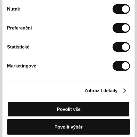
Výběr
problémů týkajících se genderové identity. Veškerá
tato orientace se zřetelně projevuje v jeho druhém
Nutné
souhlasu
hraném filmu
Úkryt
, kde se sociální status postav
zásadně promítá do jejich osobních vztahů. Puccioni
se rovněž zabývá experimentováním s filmovým
Preferenční
jazykem, vedle vlastní práce též učí režii na akademii
v Perugii.
Statistické
Kontakty
Marketingové
WIDE
17 rue Cadet, 75009, Paris
Francie
Zobrazit detaily
Tel: +33 153 950 464
E-mail:
infos@widemanagement.com
Povolit vše
Hosté
Povolit výběr