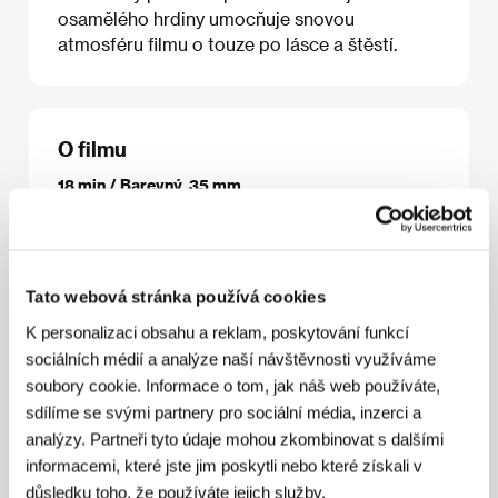
osamělého hrdiny umocňuje snovou
atmosféru filmu o touze po lásce a štěstí.
O filmu
18 min / Barevný, 35 mm
Režie
/ Scénář
Břetislav Pojar, Jacques Drouin
/
Kamera
Vladimír Malík, Miroslav Kuchař
/ Hudba
Michael Kocáb
/ Výroba
Krátký film Praha – Studio
Jiřího Trnky, ONF Canada
/ Kontakt
Krátký Film
Tato webová stránka používá cookies
Praha, a.s.
K personalizaci obsahu a reklam, poskytování funkcí
sociálních médií a analýze naší návštěvnosti využíváme
soubory cookie. Informace o tom, jak náš web používáte,
Kontakty
sdílíme se svými partnery pro sociální média, inzerci a
analýzy. Partneři tyto údaje mohou zkombinovat s dalšími
Krátký Film Praha, a.s.
informacemi, které jste jim poskytli nebo které získali v
Kříženeckého nám.1079/5B, 152 53, Praha 5
důsledku toho, že používáte jejich služby.
Česká republika