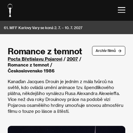
61. MFF Karlovy Vary se koná 2. 7. – 10. 7. 2027
Romance z temnot
Archív filmů
Pocta Břetislavu Pojarovi
/
2007
/
Romance z temnot /
Československo 1986
Kanaďan Jacques Drouin je jedním z mála tvůrců na
světě, kdo ovládá umění animace tzv. špendlíkového
plátna, někdejšího vynálezu Rusa Alexandra Alexeieffa.
Více než dva roky Drouinovy práce na podobě vizí
Pojarova osamělého hrdiny umocňuje snovou atmosféru
filmu o touze po lásce a štěstí.