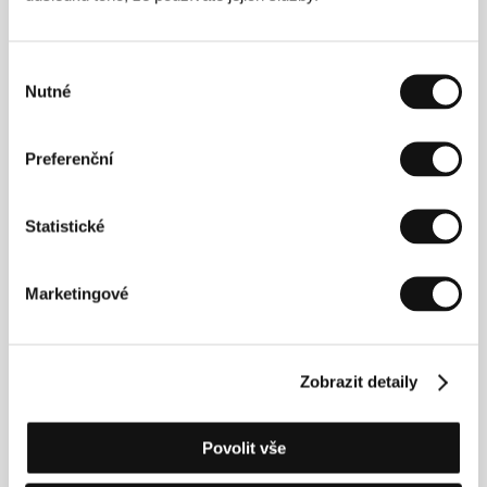
Tel: +420 267 091 110
Fax: +420 267 091 500
E-mail:
info@kratkyfilm.com
Výběr
Nutné
souhlasu
Hosté
Preferenční
Statistické
Marketingové
Zobrazit detaily
Leon Weigert
Other
Povolit vše